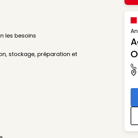
An
on les besoins
A
O
on, stockage, préparation et
Ic
Ic
e