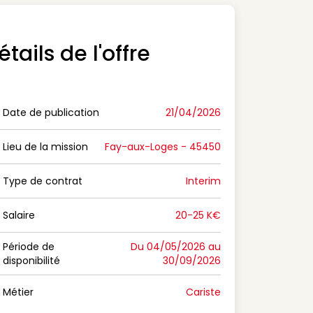
étails de l'offre
Date de publication
21/04/2026
n Date de publication
Lieu de la mission
Fay-aux-Loges - 45450
n Lieu de la mission
Type de contrat
Interim
on Type de contrat
Salaire
20-25 K€
n Salaire
Période de
Du 04/05/2026 au
disponibilité
30/09/2026
n Période de disponibilité
Métier
Cariste
n Métier