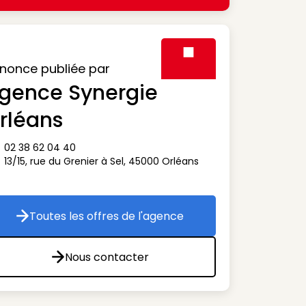
nonce publiée par
gence Synergie
Visuel générique des agen
rléans
02 38 62 04 40
ône téléphone
13/15, rue du Grenier à Sel
,
45000
Orléans
ône adresse
Toutes les offres de l'agence
Toutes les offres de l'agence
Nous contacter
Nous contacter