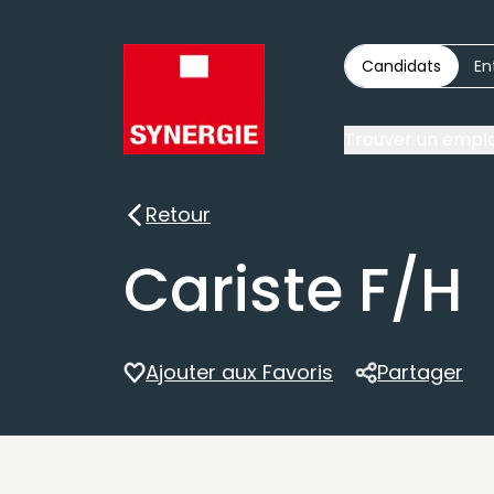
Candidats
En
Trouver un emplo
Retour
Retour
Cariste F/H
Ajouter aux Favoris
Partager
Partager