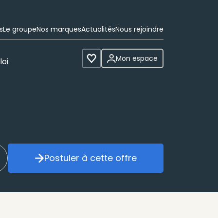
s
Le groupe
Nos marques
Actualités
Nous rejoindre
Mon espace
loi
Voir les favoris
Postuler à cette offre
réer mon alerte
Postuler à cette offre