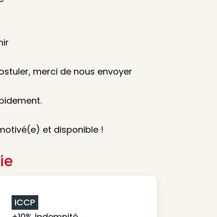
nir
postuler, merci de nous envoyer
apidement.
motivé(e) et disponible !
ie
ICCP
+10% Indemnité