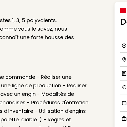
D
tes 1, 3, 5 polyvalents.
 comme vous le savez, nous
connaît une forte hausse des
Ico
Ico
une commande - Réaliser une
Ic
 une ligne de production - Réaliser
 avec un engin - Modalités de
Ico
andises - Procédures d'entretien
Ico
d'inventaire - Utilisation d'engins
lette, diable...) - Règles et
Ico