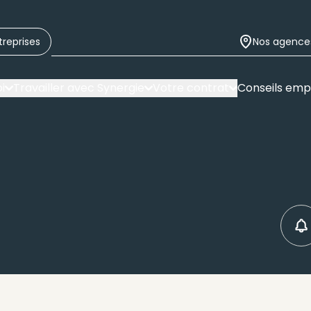
treprises
Nos agence
i
Travailler avec Synergie
Votre contrat
Conseils emp
C