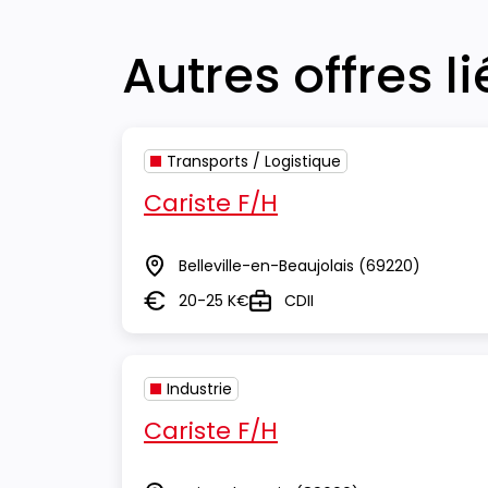
Autres offres l
Transports / Logistique
Cariste F/H
Belleville-en-Beaujolais
(69220)
Lieu
20-25 K€
CDII
Salaire
Type
Industrie
Cariste F/H