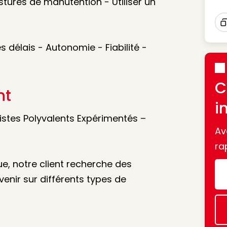
tures de manutention - Utiliser un
I
délais - Autonomie - Fiabilité -
C
nt
i
ristes Polyvalents Expérimentés –
Av
ra
ue, notre client recherche des
venir sur différents types de