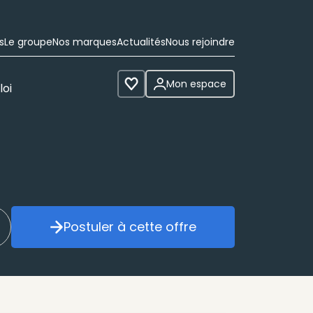
s
Le groupe
Nos marques
Actualités
Nous rejoindre
Mon espace
loi
Voir les favoris
Postuler à cette offre
réer mon alerte
Postuler à cette offre