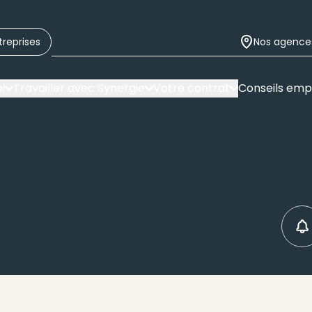
treprises
Nos agence
i
Travailler avec Synergie
Votre contrat
Conseils emp
C