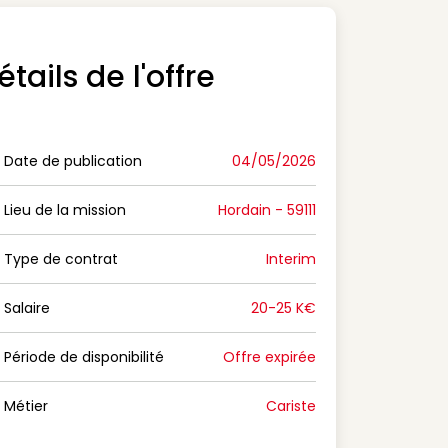
étails de l'offre
Date de publication
04/05/2026
n Date de publication
Lieu de la mission
Hordain - 59111
n Lieu de la mission
Type de contrat
Interim
on Type de contrat
Salaire
20-25 K€
n Salaire
Période de disponibilité
Offre expirée
n Période de disponibilité
Métier
Cariste
n Métier