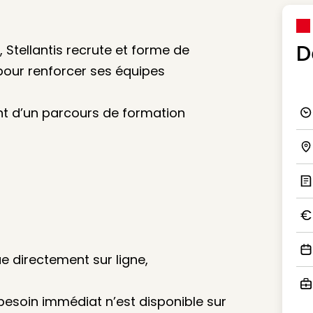
D
Stellantis recrute et forme de
our renforcer ses équipes
nt d’un parcours de formation
Ico
Ico
Ic
Ico
e directement sur ligne,
Ico
 besoin immédiat n’est disponible sur
Ico