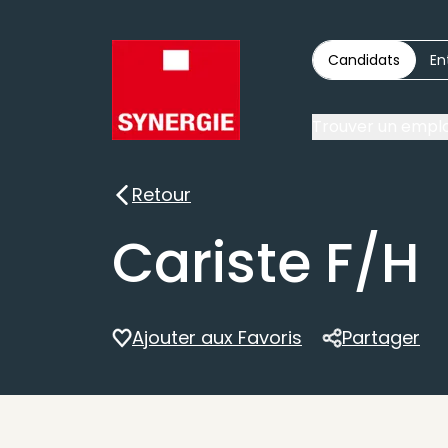
Candidats
En
Trouver un emplo
Retour
Retour
Cariste F/H
Ajouter aux Favoris
Partager
Partager