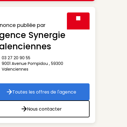
nonce publiée par
gence Synergie
Visuel générique des agen
alenciennes
03 27 20 90 55
ône téléphone
9001 Avenue Pompidou
,
59300
ône adresse
Valenciennes
Toutes les offres de l'agence
Toutes les offres de l'agence
Nous contacter
Nous contacter