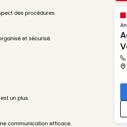
respect des procédures.
An
A
organisé et sécurisé.
V
Ic
Ic
est un plus.
une communication efficace.