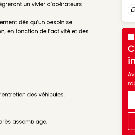
égreront un vivier d’opérateurs
I
idement dès qu’un besoin se
n, en fonction de l’activité et des
C
i
Av
ra
’entretien des véhicules.
 après assemblage.