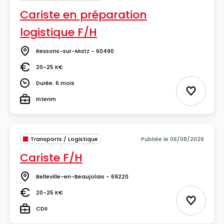
Cariste en préparation
logistique F/H
Ressons-sur-Matz - 60490
Lieu
20-25 K€
Salaire
Durée: 6 mois
Durée
Ajouter 
Interim
Type
Transports / Logistique
Publiée le 06/08/2026
Cariste F/H
Belleville-en-Beaujolais - 69220
Lieu
20-25 K€
Salaire
Ajouter 
CDII
Type