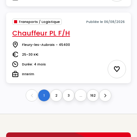
Type
Transports / Logistique
Publiée le 06/08/2026
Chauffeur PL F/H
Fleury-les-Aubrais - 45400
Lieu
25-30 K€
Salaire
Durée: 4 mois
Durée
Ajouter 
Interim
Type
1
2
3
...
162
Previous
Next