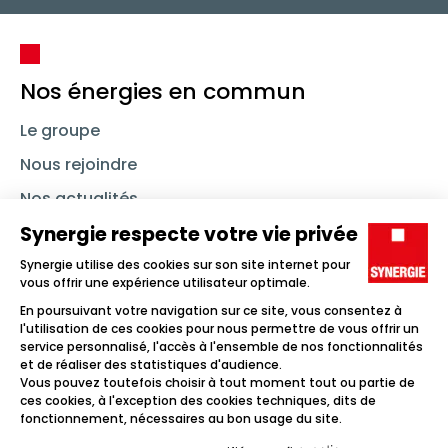
Nos énergies en commun
Le groupe
Nous rejoindre
Nos actualités
Nous contacter
Linkedin
Synergie
Instagram
TikTok
Youtube
Trouver un emploi
Icône d'illustration
Candidats
Icône d'illustration
Entreprises
Icône d'illustration