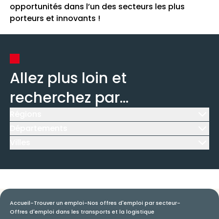
opportunités dans l’un des secteurs les plus
porteurs et innovants !
Allez plus loin et
recherchez par...
Régions
Icône d'illustration
Départements
Icône d'illustration
Villes
Icône d'illustration
Accueil
-
Trouver un emploi
-
Nos offres d'emploi par secteur
-
Offres d'emploi dans les transports et la logistique