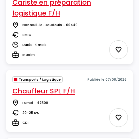
Cariste en préparation
logistique F/H
Nanteuil-le-Haudouin - 60440
Lieu
SMIC
Salaire
Durée: 4 mois
Durée
Ajouter 
Interim
Type
Transports / Logistique
Publiée le 07/08/2026
Chauffeur SPL F/H
Fumel - 47500
Lieu
20-25 K€
Salaire
Ajouter 
CDI
Type