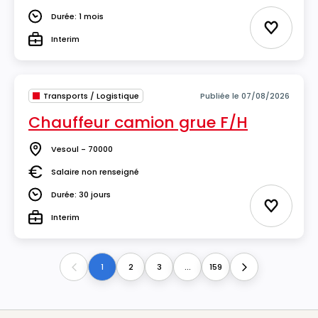
Salaire
Durée: 1 mois
Durée
Ajouter 
Interim
Type
Transports / Logistique
Publiée le 07/08/2026
Chauffeur camion grue F/H
Vesoul - 70000
Lieu
Salaire non renseigné
Salaire
Durée: 30 jours
Durée
Ajouter 
Interim
Type
1
2
3
...
159
Previous
Next