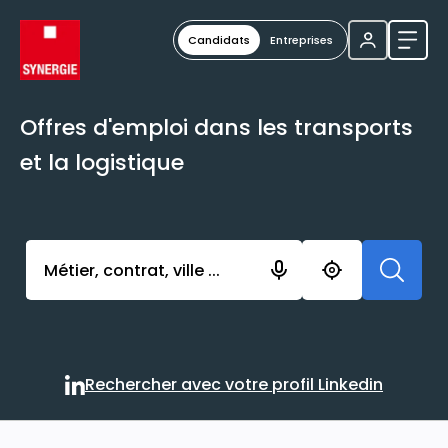
Candidats
Entreprises
Ouvri
Offres d'emploi dans les transports
et la logistique
Activer l’élément pour lancer l’enregistrement. Vou
Rechercher avec votre profil Linkedin
Rechercher avec votre profi