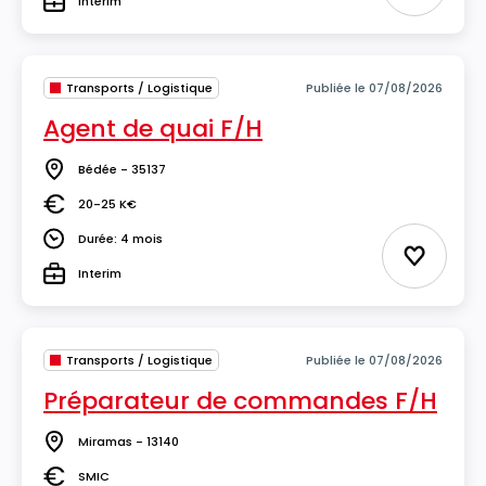
Interim
Type
Transports / Logistique
Publiée le 07/08/2026
Agent de quai F/H
Bédée - 35137
Lieu
20-25 K€
Salaire
Durée: 4 mois
Durée
Ajouter 
Interim
Type
Transports / Logistique
Publiée le 07/08/2026
Préparateur de commandes F/H
Miramas - 13140
Lieu
SMIC