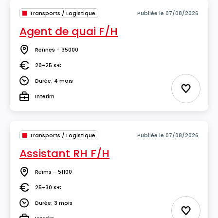
Transports / Logistique
Publiée le 07/08/2026
Agent de quai F/H
Rennes - 35000
Lieu
20-25 K€
Salaire
Durée: 4 mois
Durée
Ajouter 
Interim
Type
Transports / Logistique
Publiée le 07/08/2026
Assistant RH F/H
Reims - 51100
Lieu
25-30 K€
Salaire
Durée: 3 mois
Durée
Ajouter 