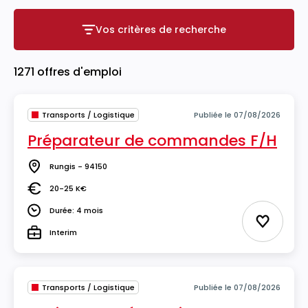
Vos critères de recherche
Vos critères de recherche
1271 offres d'emploi
Transports / Logistique
Publiée le 07/08/2026
Préparateur de commandes F/H
Rungis - 94150
Lieu
20-25 K€
Salaire
Durée: 4 mois
Durée
Ajouter 
Interim
Type
Transports / Logistique
Publiée le 07/08/2026