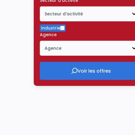
Secteur d'activité
Secteur d'activité
Icône ouvrir la liste déroulante
Industrie
Supprimer le critère Industrie
Agence
Agence
Icône ouvrir la liste déroulante
Voir les offres
Voir les offres