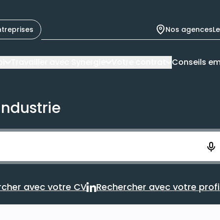
ntreprises
Nos agences
L
oi
Travailler avec Synergie
Votre contrat
Conseils em
industrie
ement. Vous aurez 10 secondes pour enregistrer votre re
cher avec votre CV
Rechercher avec votre profil
Rechercher avec votre CV
Rechercher