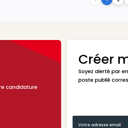
Previous
Créer m
Soyez alerté par e
poste publié corre
re candidature
*
Votre adresse email