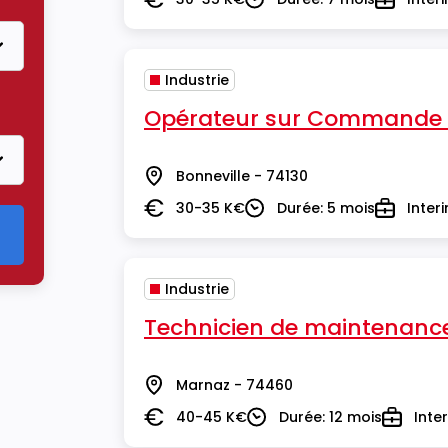
Salaire
Durée
Type
Industrie
Opérateur sur Commande 
Bonneville - 74130
Lieu
30-35 K€
Durée: 5 mois
Inter
Salaire
Durée
Type
Industrie
Technicien de maintenance 
Marnaz - 74460
Lieu
40-45 K€
Durée: 12 mois
Inte
Salaire
Durée
Type