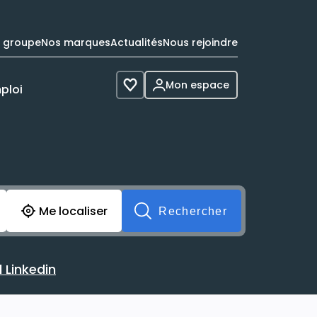
e groupe
Nos marques
Actualités
Nous rejoindre
Mon espace
ploi
Voir les favoris
cherche avant soumission du formulaire. Vous pouvez de 
Me localiser
Rechercher
 Linkedin
 avec votre profil Linkedin