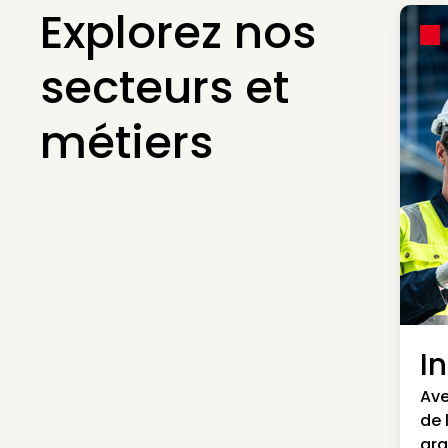
Explorez nos
secteurs et
métiers
I
Ave
de 
gra