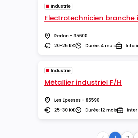
Industrie
Electrotechnicien branche 
Redon - 35600
Lieu
20-25 K€
Durée: 4 mois
Inter
Salaire
Durée
Type
Industrie
Métallier industriel F/H
Les Epesses - 85590
Lieu
25-30 K€
Durée: 12 mois
Inte
Salaire
Durée
Type
1
2