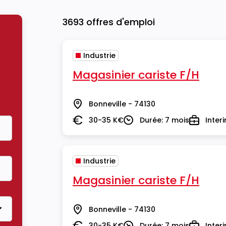
3693 offres d'emploi
Industrie
Magasinier cariste F/H
Bonneville - 74130
Lieu
30-35 K€
Durée: 7 mois
Inter
Salaire
Durée
Type
Industrie
Magasinier cariste F/H
Bonneville - 74130
Lieu
30-35 K€
Durée: 7 mois
Inter