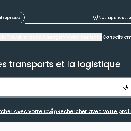
ntreprises
Nos agences
L
oi
Travailler avec Synergie
Votre contrat
Conseils em
s transports et la logistique
ement. Vous aurez 10 secondes pour enregistrer votre re
cher avec votre CV
Rechercher avec votre profil
Rechercher avec votre CV
Rechercher