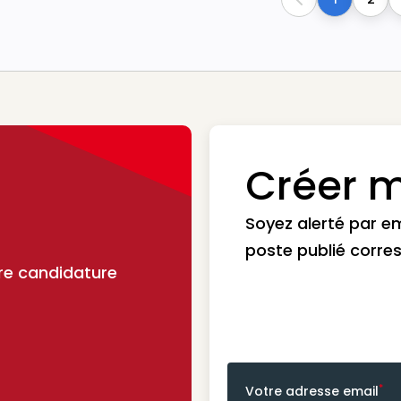
Previous
Créer m
Soyez alerté par e
poste publié corre
re candidature
*
Votre adresse email