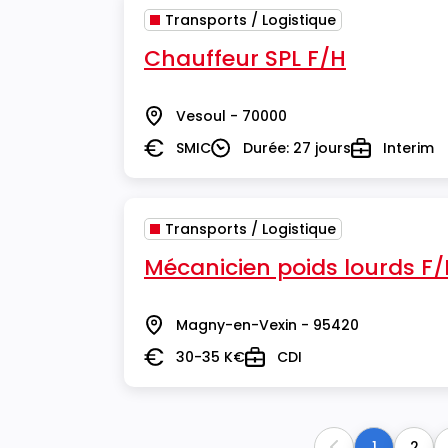
Transports / Logistique
Chauffeur SPL F/H
Vesoul - 70000
Lieu
SMIC
Durée: 27 jours
Interim
Salaire
Durée
Type
Transports / Logistique
Mécanicien poids lourds F
Magny-en-Vexin - 95420
Lieu
30-35 K€
CDI
Salaire
Type
1
2