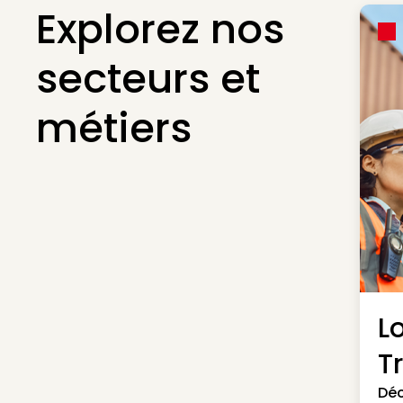
Explorez nos
secteurs et
métiers
L
T
Déc