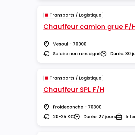
Transports / Logistique
Chauffeur camion grue F/
Vesoul - 70000
Lieu
Salaire non renseigné
Durée: 30 j
Salaire
Durée
Transports / Logistique
Chauffeur SPL F/H
Froideconche - 70300
Lieu
20-25 K€
Durée: 27 jours
Inte
Salaire
Durée
Type