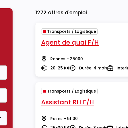
1272 offres d'emploi
Transports / Logistique
Agent de quai F/H
Rennes - 35000
Lieu
20-25 K€
Durée: 4 mois
Inter
Salaire
Durée
Type
Transports / Logistique
Assistant RH F/H
Reims - 51100
Lieu
25-30 K€
Durée: 3 mois
Inter