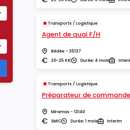
Salaire
Durée
Type
Transports / Logistique
re Transports / Logistique
Agent de quai F/H
Bédée - 35137
Lieu
20-25 K€
Durée: 4 mois
Inter
Salaire
Durée
Type
Transports / Logistique
Préparateur de commande
Miramas - 13140
Lieu
SMIC
Durée: 1 mois
Interim
Salaire
Durée
Type