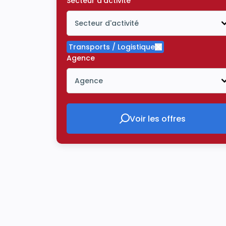
Secteur d'activité
Secteur d'activité
Icône ouvrir la liste déroulante
Transports / Logistique
Supprimer le critè
Agence
Agence
Icône ouvrir la liste déroulante
Voir les offres
Voir les offres