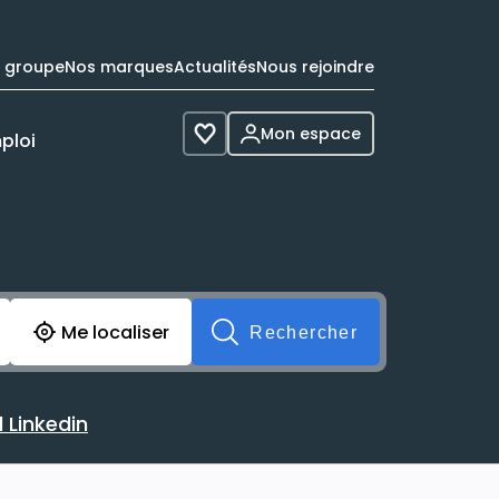
e groupe
Nos marques
Actualités
Nous rejoindre
Mon espace
ploi
Voir les favoris
cherche avant soumission du formulaire. Vous pouvez de 
Me localiser
Rechercher
 Linkedin
 avec votre profil Linkedin