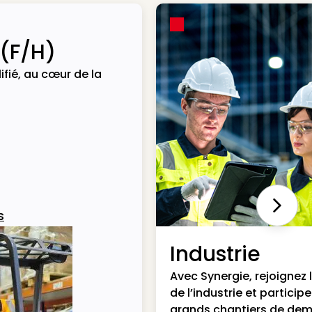
 (F/H)
ifié, au cœur de la
Next
s
Industrie
Avec Synergie, rejoignez 
de l’industrie et particip
grands chantiers de dem