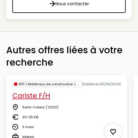
Nous contacter
Nous contacter
Autres offres liées à votre
recherche
BTP / Matériaux de construction / Architecture
Publiée le 05/08/2026
Cariste F/H
Saint-Calais
(72120)
Lieu
20-25 K€
Salaire
3 mois
Durée
Ajouter au
Interim