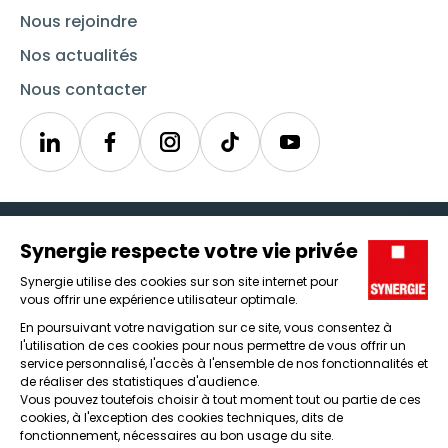
Nous rejoindre
Nos actualités
Nous contacter
Linkedin
Synergie
Instagram
TikTok
Youtube
Trouver un emploi
Icône d'illustration
Candidats
Icône d'illustration
Entreprises
Icône d'illustration
Nos agences
Icône d'illustration
Conditions générales d'utilisation et mentions légales
Protection des données
Lanceur d'alertes