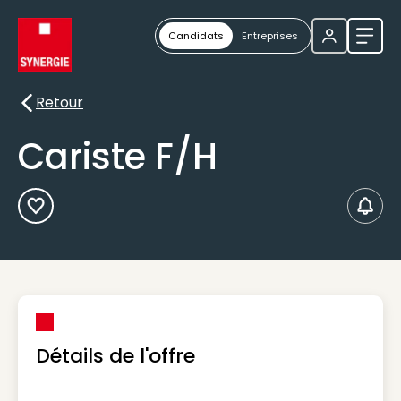
Candidats
Entreprises
Ouvri
Retour
Retour
Cariste F/H
Ajouter aux Favoris
Créer
Détails de l'offre