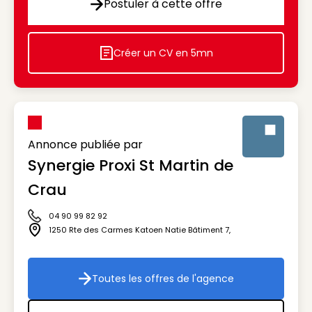
Postuler à cette offre
Postuler à cette offre
Créer un CV en 5mn
Icon decorative
Annonce publiée par
Synergie Proxi St Martin de
Visuel génér
Crau
04 90 99 82 92
Icône téléphone
1250 Rte des Carmes Katoen Natie Bâtiment 7
,
Icône adresse
Toutes les offres de l'agence
Toutes les offres de l'agenc