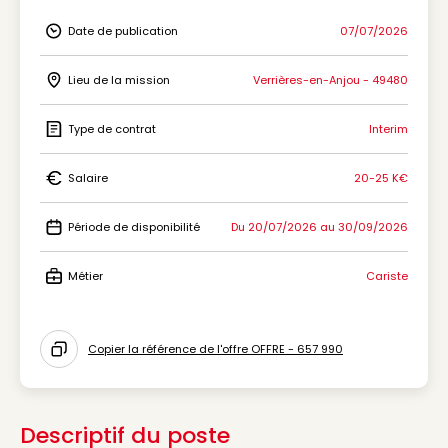
Date de publication
07/07/2026
Icon Date de publication
Lieu de la mission
Verrières-en-Anjou - 49480
Icon Lieu de la mission
Type de contrat
Interim
Icon Type de contrat
Salaire
20-25 K€
Icon Salaire
Période de disponibilité
Du 20/07/2026 au 30/09/2026
Icon Période de disponibilité
Métier
Cariste
Icon Métier
Copier la référence de l'offre OFFRE - 657 990
Icon copy to clipboard
Descriptif du poste