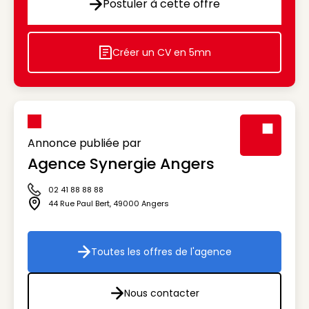
Postuler à cette offre
Postuler à cette offre
Créer un CV en 5mn
Icon decorative
Annonce publiée par
Agence Synergie Angers
Visuel génér
02 41 88 88 88
Icône téléphone
44 Rue Paul Bert
,
49000
Angers
Icône adresse
Toutes les offres de l'agence
Toutes les offres de l'agenc
Nous contacter
Nous contacter