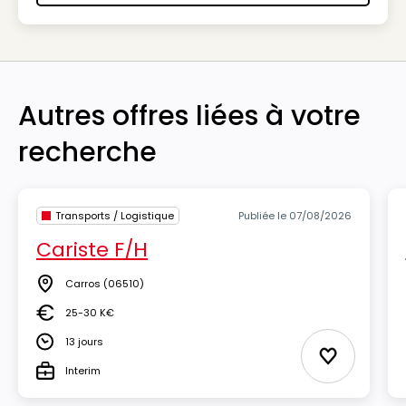
Autres offres liées à votre
recherche
Transports / Logistique
Publiée le 07/08/2026
Cariste F/H
Carros
(06510)
Lieu
25-30 K€
Salaire
13 jours
Durée
Ajouter aux
Interim
Type