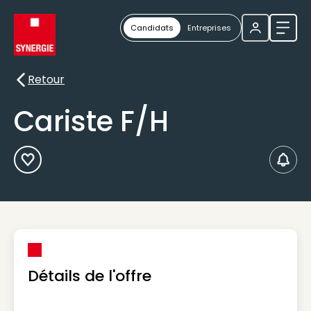
Candidats
Entreprises
Ouvri
Retour
Retour
Cariste F/H
Ajouter aux Favoris
Créer
Détails de l'offre