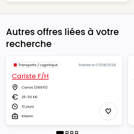
Autres offres liées à votre
recherche
Transports / Logistique
Publiée le 07/08/2026
Cariste F/H
Carros
(06510)
Lieu
25-30 K€
Salaire
13 jours
Durée
Ajouter aux
Interim
Type