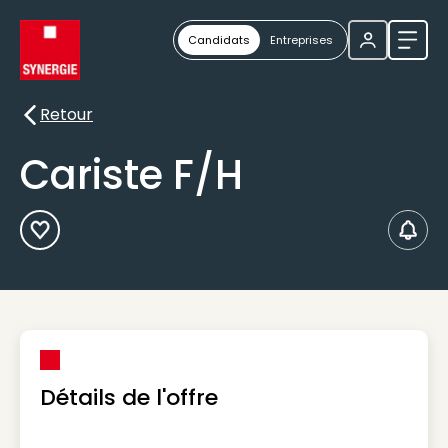
Candidats
Entreprises
Ouvri
Retour
Retour
Cariste F/H
Ajouter aux Favoris
Créer
Détails de l'offre