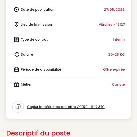
Date de publication
27/05/2026
Icon Date de publication
Lieu de la mission
Vitrolles - 13127
Icon Lieu de la mission
Type de contrat
Interim
Icon Type de contrat
Salaire
20-25 K€
Icon Salaire
Période de disponibilité
Offre expirée
Icon Période de disponibilité
Métier
Cariste
Icon Métier
Copier la référence de l'offre OFFRE - 647 370
Icon copy to clipboard
Descriptif du poste