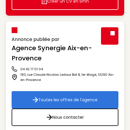
Créer un CV en 5mn
Icon decorative
Annonce publiée par
Agence Synergie Aix-en-
Visuel génér
Provence
04 42 17 01 04
Icône téléphone
190, rue Claude Nicolas Ledoux Bat B, 1er étage
,
13290
Aix-
Icône adresse
en-Provence
Toutes les offres de l'agence
Toutes les offres de l'agenc
Nous contacter
Nous contacter