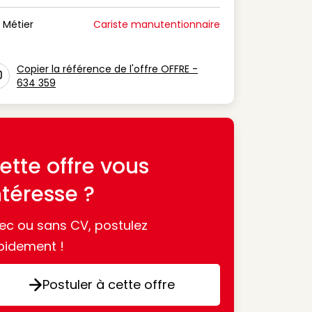
n Période de disponibilité
Métier
Cariste manutentionnaire
n Métier
Copier la référence de l'offre OFFRE -
634 359
con copy to clipboard
ette offre vous
ntéresse ?
ec ou sans CV, postulez
pidement !
Postuler à cette offre
Postuler à cette offre