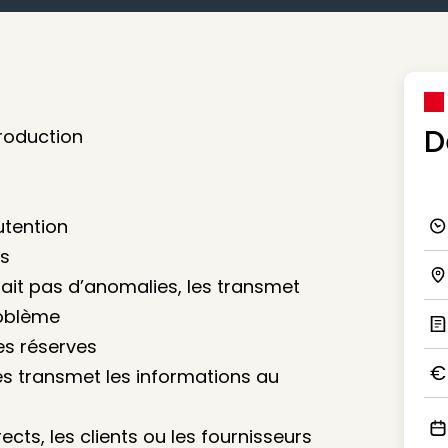
D
production
utention
Ico
es
’y ait pas d’anomalies, les transmet
Ico
roblème
es réserves
Ic
les transmet les informations au
Ico
ects, les clients ou les fournisseurs