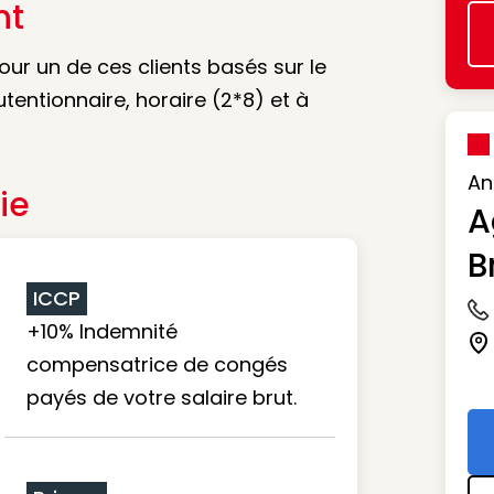
nt
our un de ces clients basés sur le
tentionnaire, horaire (2*8) et à
An
ie
A
B
ICCP
Ic
+10% Indemnité
Ic
compensatrice de congés
payés de votre salaire brut.