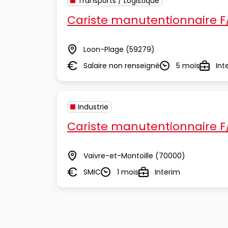
Transports / Logistique
Cariste manutentionnaire F
Loon-Plage
(59279)
Lieu
Salaire non renseigné
5 mois
Int
Salaire
Durée
Type
Industrie
Cariste manutentionnaire F
Vaivre-et-Montoille
(70000)
Lieu
SMIC
1 mois
Interim
Salaire
Durée
Type