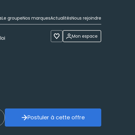
s
Le groupe
Nos marques
Actualités
Nous rejoindre
Mon espace
loi
Voir les favoris
Postuler à cette offre
réer mon alerte
Postuler à cette offre