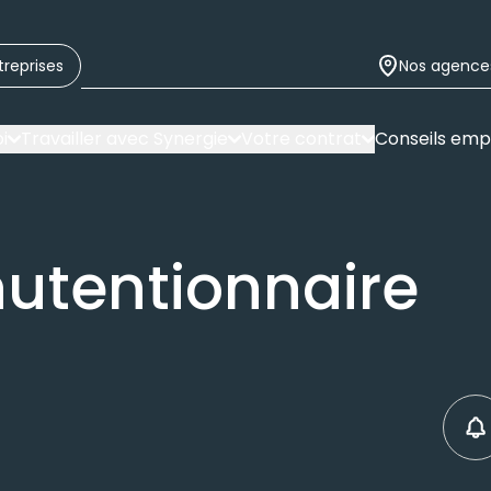
treprises
Nos agence
i
Travailler avec Synergie
Votre contrat
Conseils emp
utentionnaire
C