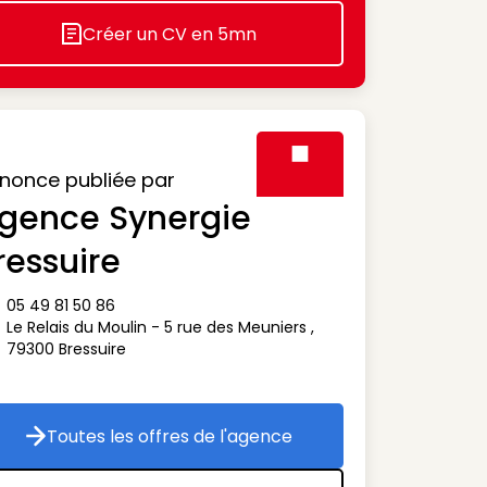
Créer un CV en 5mn
Icon decorative
nonce publiée par
gence Synergie
Visuel générique des agen
ressuire
05 49 81 50 86
ône téléphone
Le Relais du Moulin - 5 rue des Meuniers
,
ône adresse
79300
Bressuire
Toutes les offres de l'agence
Toutes les offres de l'agence