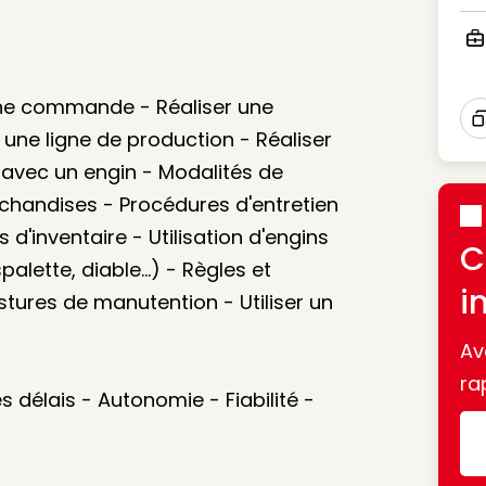
Ico
Ico
une commande - Réaliser une
 une ligne de production - Réaliser
I
 avec un engin - Modalités de
andises - Procédures d'entretien
d'inventaire - Utilisation d'engins
C
lette, diable...) - Règles et
i
tures de manutention - Utiliser un
Av
ra
délais - Autonomie - Fiabilité -