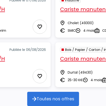
Publiée le 07/08/2026
Industrie
/H
Cariste manutent
Cholet
(49300)
Lieu
Ajouter aux Favoris
erim
SMIC
4 mois
C
Salaire
Durée
Type
Publiée le 06/08/2026
Bois / Papier / Carton / 
/H
Cariste manutent
Durtal
(49430)
Lieu
Ajouter aux Favoris
25-30 K€
4 mois
Salaire
Durée
T
Toutes nos offres
Toutes nos offres