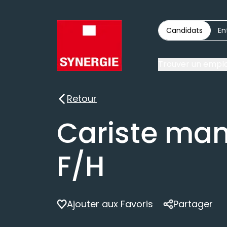
Candidats
En
Trouver un emplo
Retour
Retour
Cariste man
F/H
Ajouter aux Favoris
Partager
Partager