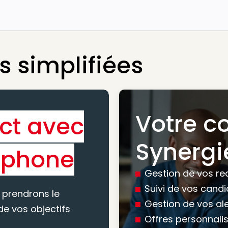
 simplifiées
Votre c
ct avec
Bénéfic
Synergi
éphone
experti
Gestion de vos re
conseil
Suivi de vos cand
 prendrons le
Gestion de vos al
e vos objectifs
Offres personnali
Nous vous accomp