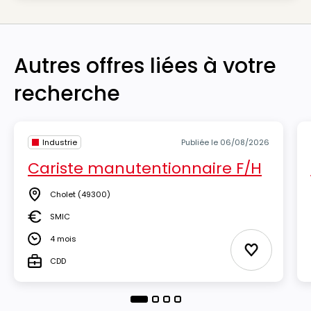
Autres offres liées à votre
recherche
Industrie
Publiée le 06/08/2026
Cariste manutentionnaire F/H
Cholet
(49300)
Lieu
SMIC
Salaire
4 mois
Durée
Ajouter aux
CDD
Type