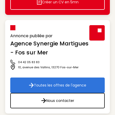
Créer un CV en 5mn
Icon decorative
Annonce publiée par
Agence Synergie Martigues
Visuel génér
- Fos sur Mer
04 42 05 83 83
Icône téléphone
10, avenue des Vallins
,
13270
Fos-sur-Mer
Icône adresse
Toutes les offres de l'agence
Toutes les offres de l'agenc
Nous contacter
Nous contacter