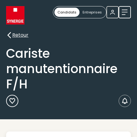
Candidats
Entreprises
Ouvri
Retour
Retour
Cariste
manutentionnaire
F/H
Ajouter aux Favoris
Créer