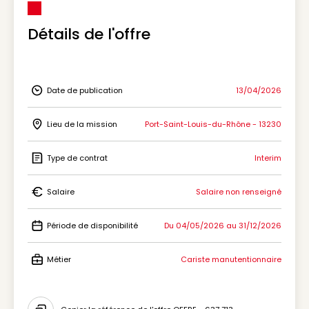
Détails de l'offre
Date de publication
13/04/2026
Icon Date de publication
Lieu de la mission
Port-Saint-Louis-du-Rhône - 13230
Icon Lieu de la mission
Type de contrat
Interim
Icon Type de contrat
Salaire
Salaire non renseigné
Icon Salaire
Période de disponibilité
Du 04/05/2026 au 31/12/2026
Icon Période de disponibilité
Métier
Cariste manutentionnaire
Icon Métier