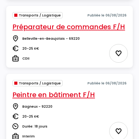
Transports / Logistique
Publiée le 06/08/2026
Préparateur de commandes F/H
Belleville-en-Beaujolais - 69220
Lieu
20-25 K€
Salaire
Ajouter 
CDII
Type
Transports / Logistique
Publiée le 06/08/2026
Peintre en bâtiment F/H
Bagneux - 92220
Lieu
20-25 K€
Salaire
Durée: 18 jours
Durée
Ajouter 
Interim