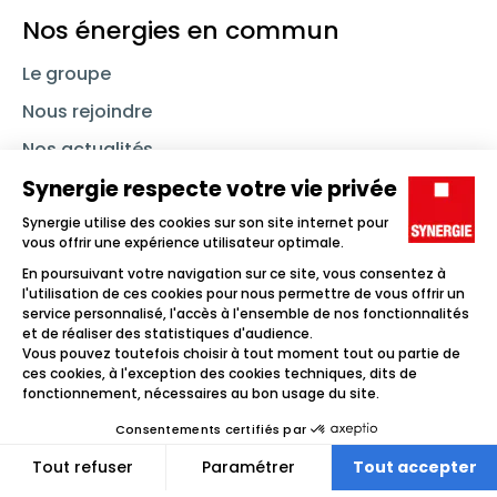
Nos énergies en commun
Le groupe
Nous rejoindre
Nos actualités
Nous contacter
Linkedin
Synergie
Instagram
TikTok
Youtube
Trouver un emploi
Icône d'illustration
Candidats
Icône d'illustration
Entreprises
Icône d'illustration
Nos agences
Icône d'illustration