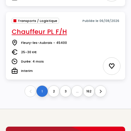
Type
Transports / Logistique
Publiée le 06/08/2026
Chauffeur PL F/H
Fleury-les-Aubrais - 45400
Lieu
25-30 K€
Salaire
Durée: 4 mois
Durée
Ajouter 
Interim
Type
1
2
3
...
162
Previous
Next