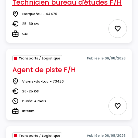
Technicien bureau d'études F/H
Carquefou - 44470
Lieu
25-30 K€
Salaire
Ajouter 
CDI
Type
Transports / Logistique
Publiée le 06/08/2026
Agent de piste F/H
Viviers-du-Lac - 73420
Lieu
20-25 K€
Salaire
Durée: 4 mois
Durée
Ajouter 
Interim
Type
Transports / Logistique
Publiée le 06/08/2026