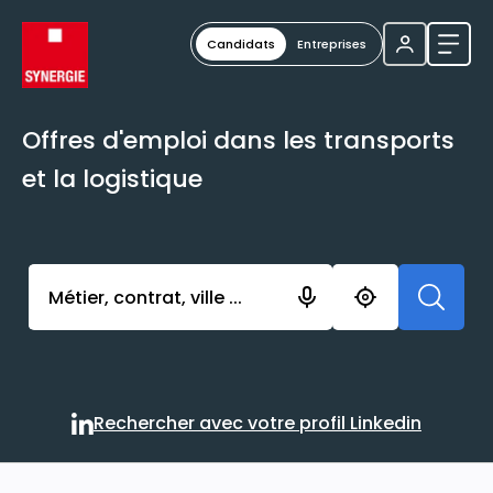
Candidats
Entreprises
Ouvri
Offres d'emploi dans les transports
et la logistique
Activer l’élément pour lancer l’enregistrement. Vou
Rechercher avec votre profil Linkedin
Rechercher avec votre profi