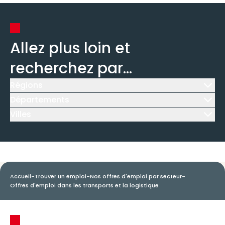
Allez plus loin et
recherchez par...
Régions
Icône d'illustration
Départements
Icône d'illustration
Villes
Icône d'illustration
Accueil
-
Trouver un emploi
-
Nos offres d'emploi par secteur
-
Offres d'emploi dans les transports et la logistique