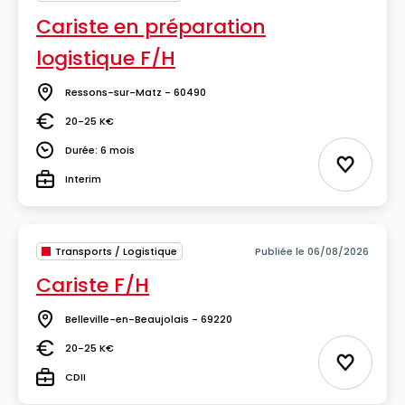
Cariste en préparation
logistique F/H
Ressons-sur-Matz - 60490
Lieu
20-25 K€
Salaire
Durée: 6 mois
Durée
Ajouter 
Interim
Type
Transports / Logistique
Publiée le 06/08/2026
Cariste F/H
Belleville-en-Beaujolais - 69220
Lieu
20-25 K€
Salaire
Ajouter 
CDII
Type