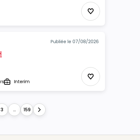
Ajouter aux favori
Publiée le 07/08/2026
H
Ajouter aux favori
rs
Interim
Type
3
...
159
Next