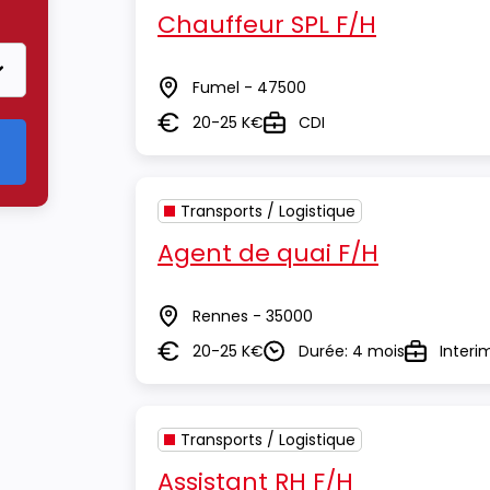
Transports / Logistique
Chauffeur SPL F/H
Fumel - 47500
Lieu
20-25 K€
CDI
Salaire
Type
Transports / Logistique
Agent de quai F/H
Rennes - 35000
Lieu
20-25 K€
Durée: 4 mois
Interi
Salaire
Durée
Type
Transports / Logistique
Assistant RH F/H