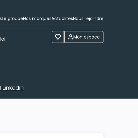
s
Le groupe
Nos marques
Actualités
Nous rejoindre
Mon espace
loi
Voir les favoris
 Linkedin
avec votre profil Linkedin