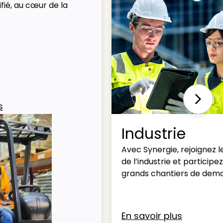
fié, au cœur de la
Next
s
Industrie
Avec Synergie, rejoignez l
de l’industrie et participe
grands chantiers de dema
En savoir plus