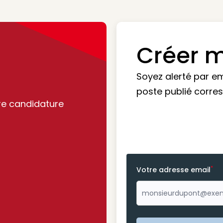
Créer m
Soyez alerté par e
poste publié corre
re candidature
*
Votre adresse email