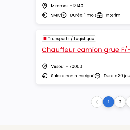
Miramas - 13140
Lieu
SMIC
Durée: 1 mois
Interim
Salaire
Durée
Type
Transports / Logistique
Chauffeur camion grue F/
Vesoul - 70000
Lieu
Salaire non renseigné
Durée: 30 jou
Salaire
Durée
1
2
Previous