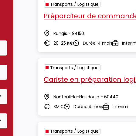
Transports / Logistique
Préparateur de commande
Rungis - 94150
Lieu
20-25 K€
Durée: 4 mois
Interi
Salaire
Durée
Type
Transports / Logistique
Cariste en préparation logi
Nanteuil-le-Haudouin - 60440
Lieu
SMIC
Durée: 4 mois
Interim
Salaire
Durée
Type
Transports / Logistique