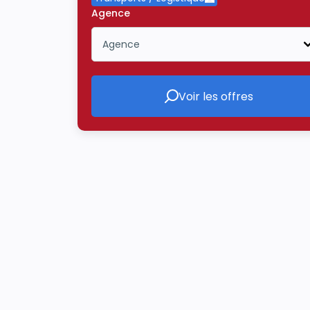
Supprimer le critère 
Agence
Agence
Icône ouvrir la liste déroulante
Voir les offres
Voir les offres