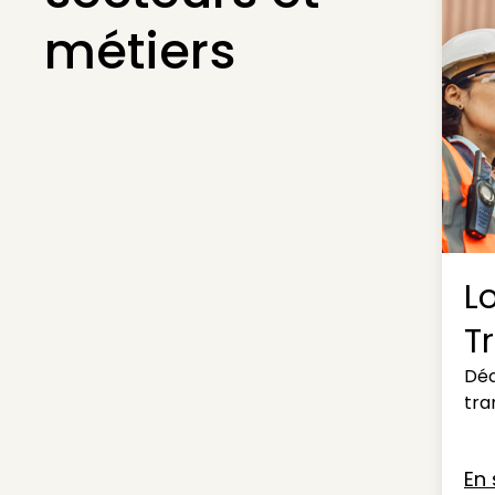
métiers
L
T
Déc
tra
En 