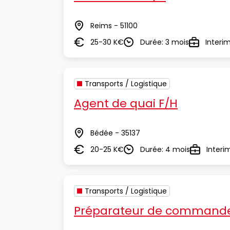
Reims - 51100
Lieu
25-30 K€
Durée: 3 mois
Interi
Salaire
Durée
Type
Transports / Logistique
Agent de quai F/H
Bédée - 35137
Lieu
20-25 K€
Durée: 4 mois
Interi
Salaire
Durée
Type
Transports / Logistique
Préparateur de commande