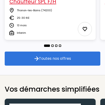
Chauffeur SPL F/H
Thonon-les-Bains
(74200)
Lieu
25-30 K€
Salaire
13 mois
Durée
Ajouter aux
Interim
Type
Toutes nos offres
Toutes nos offres
Vos démarches simplifiées