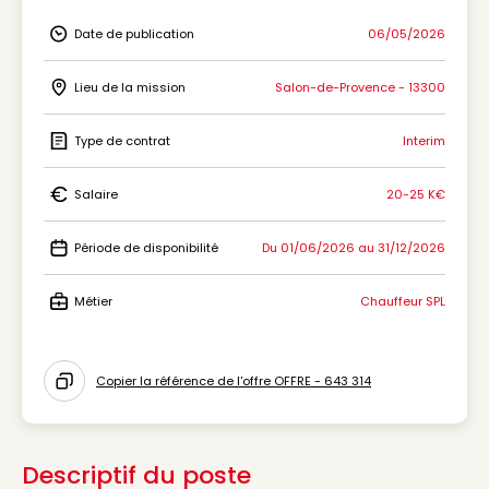
Date de publication
06/05/2026
Icon Date de publication
Lieu de la mission
Salon-de-Provence - 13300
Icon Lieu de la mission
Type de contrat
Interim
Icon Type de contrat
Salaire
20-25 K€
Icon Salaire
Période de disponibilité
Du 01/06/2026 au 31/12/2026
Icon Période de disponibilité
Métier
Chauffeur SPL
Icon Métier
Copier la référence de l'offre OFFRE - 643 314
Icon copy to clipboard
Descriptif du poste