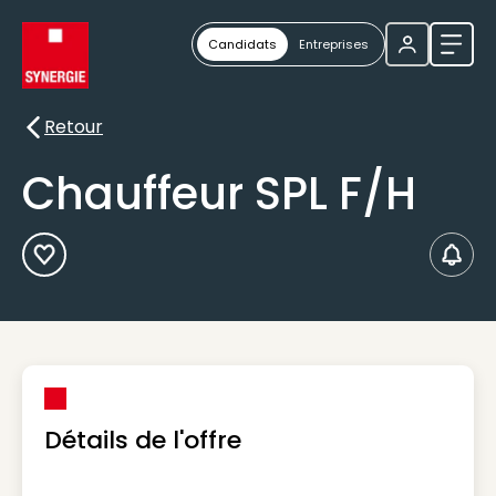
Candidats
Entreprises
Ouvri
Retour
Retour
Chauffeur SPL F/H
Ajouter aux Favoris
Créer
Détails de l'offre