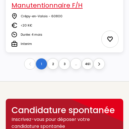
Manutentionnaire F/H
Crépy-en-Valois - 60800
Lieu
<20 K€
Salaire
Durée: 4 mois
Durée
Ajouter 
Interim
Type
1
2
3
...
461
Previous
Next
Candidature spontanée
Inscrivez-vous pour déposer votre
candidature spontanée