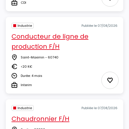
Ajouter 
CDI
Type
Industrie
Publiée le 07/08/2026
Conducteur de ligne de
production F/H
Saint-Maximin - 60740
Lieu
<20 K€
Salaire
Durée: 4 mois
Durée
Ajouter 
Interim
Type
Industrie
Publiée le 07/08/2026
Chaudronnier F/H