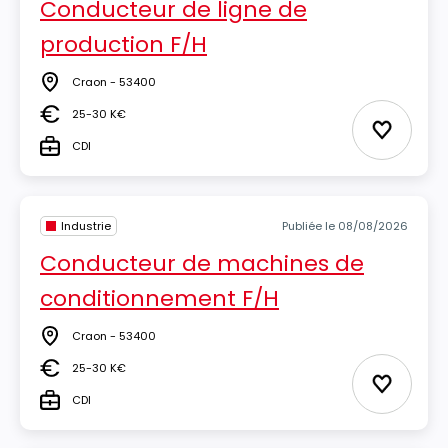
Conducteur de ligne de
production F/H
Craon - 53400
Lieu
25-30 K€
Salaire
Ajouter 
CDI
Type
Industrie
Publiée le 08/08/2026
Conducteur de machines de
conditionnement F/H
Craon - 53400
Lieu
25-30 K€
Salaire
Ajouter 
CDI
Type