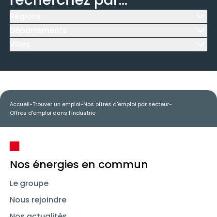
recherchez par...
Régions
Icône d'illustration
Départements
Icône d'illustration
Villes
Icône d'illustration
Accueil
-
Trouver un emploi
-
Nos offres d'emploi par secteur
-
Offres d'emploi dans l'industrie
Nos énergies en commun
Le groupe
Nous rejoindre
Nos actualités