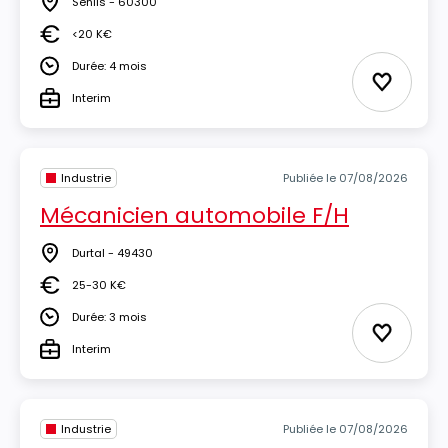
Senlis - 60300
Lieu
<20 K€
Salaire
Durée: 4 mois
Durée
Ajouter 
Interim
Type
Industrie
Publiée le 07/08/2026
Mécanicien automobile F/H
Durtal - 49430
Lieu
25-30 K€
Salaire
Durée: 3 mois
Durée
Ajouter 
Interim
Type
Industrie
Publiée le 07/08/2026