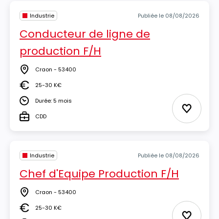
Industrie
Publiée le 08/08/2026
Conducteur de ligne de
production F/H
Craon - 53400
Lieu
25-30 K€
Salaire
Durée: 5 mois
Durée
Ajouter 
CDD
Type
Industrie
Publiée le 08/08/2026
Chef d'Equipe Production F/H
Craon - 53400
Lieu
25-30 K€
Salaire