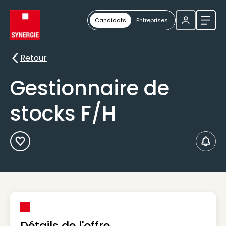
Candidats
Entreprises
Ouvri
Retour
Retour
Gestionnaire de
stocks F/H
Ajouter aux Favoris
Créer
Détails de l'offre