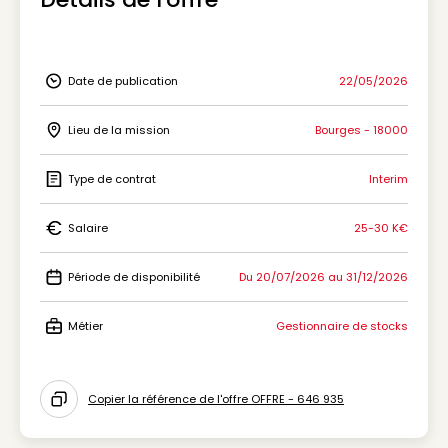
Date de publication
22/05/2026
Icon Date de publication
Lieu de la mission
Bourges - 18000
Icon Lieu de la mission
Type de contrat
Interim
Icon Type de contrat
Salaire
25-30 K€
Icon Salaire
Période de disponibilité
Du 20/07/2026 au 31/12/2026
Icon Période de disponibilité
Métier
Gestionnaire de stocks
Icon Métier
Copier la référence de l'offre OFFRE - 646 935
Icon copy to clipboard