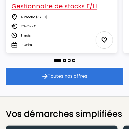
Gestionnaire de stocks F/H
Autrèche
(37110)
Lieu
20-25 K€
Salaire
1 mois
Durée
Ajouter aux
Interim
Type
Toutes nos offres
Toutes nos offres
Vos démarches simplifiées