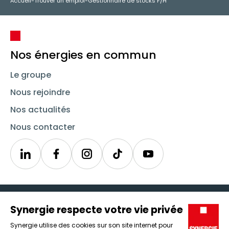
Accueil
-
Trouver un emploi
-
Gestionnaire de stocks F/H
Nos énergies en commun
Le groupe
Nous rejoindre
Nos actualités
Nous contacter
Linkedin
Synergie
Instagram
TikTok
Youtube
Trouver un emploi
Icône d'illustration
Candidats
Icône d'illustration