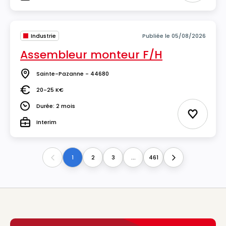
Type
Industrie
Publiée le 05/08/2026
Assembleur monteur F/H
Sainte-Pazanne - 44680
Lieu
20-25 K€
Salaire
Durée: 2 mois
Durée
Ajouter 
Interim
Type
1
2
3
...
461
Previous
Next