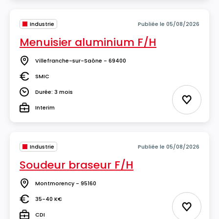
Industrie
Publiée le 05/08/2026
Menuisier aluminium F/H
Villefranche-sur-Saône - 69400
Lieu
SMIC
Salaire
Durée: 3 mois
Durée
Ajouter 
Interim
Type
Industrie
Publiée le 05/08/2026
Soudeur braseur F/H
Montmorency - 95160
Lieu
35-40 K€
Salaire
Ajouter 
CDI