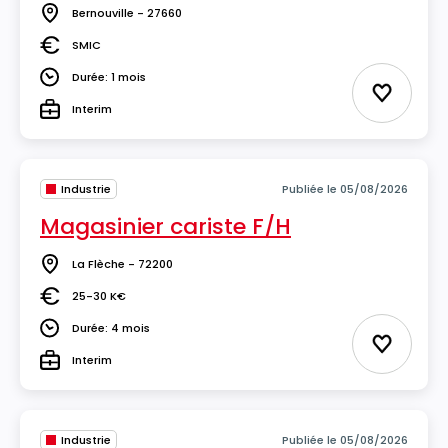
Bernouville - 27660
Lieu
SMIC
Salaire
Durée: 1 mois
Durée
Ajouter 
Interim
Type
Industrie
Publiée le 05/08/2026
Magasinier cariste F/H
La Flèche - 72200
Lieu
25-30 K€
Salaire
Durée: 4 mois
Durée
Ajouter 
Interim
Type
Industrie
Publiée le 05/08/2026