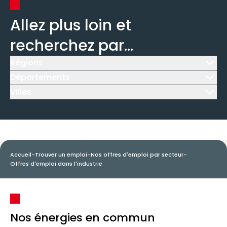
Allez plus loin et
recherchez par...
Régions
Icône d'illustration
Départements
Icône d'illustration
Villes
Icône d'illustration
Accueil
-
Trouver un emploi
-
Nos offres d'emploi par secteur
-
Offres d'emploi dans l'industrie
Nos énergies en commun