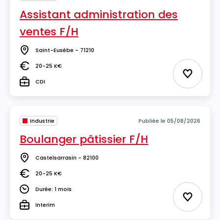
Assistant administration des
ventes F/H
Saint-Eusèbe - 71210
Lieu
20-25 K€
Salaire
Ajouter 
CDI
Type
Industrie
Publiée le 05/08/2026
Boulanger pâtissier F/H
Castelsarrasin - 82100
Lieu
20-25 K€
Salaire
Durée: 1 mois
Durée
Ajouter 
Interim
Type