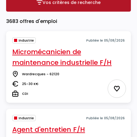
Vos critères de recherche
Vos critères de recherche
3683 offres d'emploi
Industrie
Publiée le 05/08/2026
Micromécanicien de
maintenance industrielle F/H
Wardrecques - 62120
Lieu
25-30 K€
Salaire
Ajouter 
CDI
Type
Industrie
Publiée le 05/08/2026
Agent d'entretien F/H