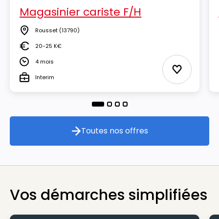
Magasinier cariste F/H
Rousset
(13790)
Lieu
20-25 K€
Salaire
4 mois
Durée
Ajouter aux
Interim
Type
Toutes nos offres
Toutes nos offres
Vos démarches simplifiées