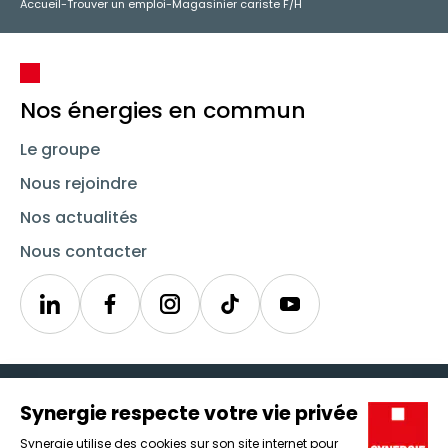
Accueil
-
Trouver un emploi
-
Magasinier cariste F/H
Nos énergies en commun
Le groupe
Nous rejoindre
Nos actualités
Nous contacter
Linkedin
Synergie
Instagram
TikTok
Youtube
Trouver un emploi
Icône d'illustration
Candidats
Icône d'illustration