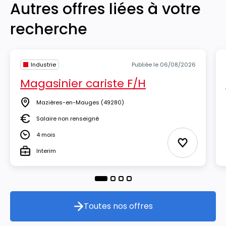
Autres offres liées à votre
recherche
Industrie
Publiée le 06/08/2026
Magasinier cariste F/H
Mazières-en-Mauges
(49280)
Lieu
Salaire non renseigné
Salaire
4 mois
Durée
Ajouter aux
Interim
Type
Toutes nos offres
Toutes nos offres