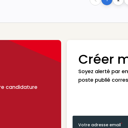
Previous
Créer m
Soyez alerté par e
poste publié corre
re candidature
*
Votre adresse email