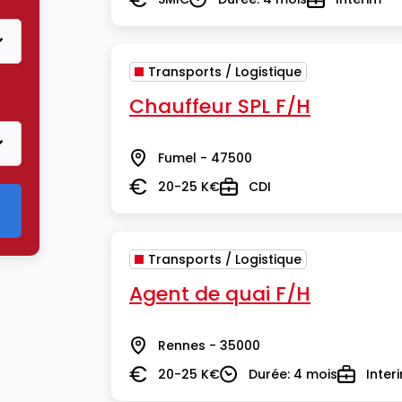
Salaire
Durée
Type
Transports / Logistique
re Transports / Logistique
Chauffeur SPL F/H
Fumel - 47500
Lieu
20-25 K€
CDI
Salaire
Type
Transports / Logistique
Agent de quai F/H
Rennes - 35000
Lieu
20-25 K€
Durée: 4 mois
Inter
Salaire
Durée
Type