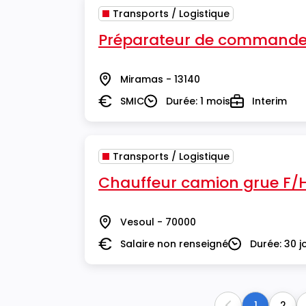
Transports / Logistique
Préparateur de commande
Miramas - 13140
Lieu
SMIC
Durée: 1 mois
Interim
Salaire
Durée
Type
Transports / Logistique
Chauffeur camion grue F/
Vesoul - 70000
Lieu
Salaire non renseigné
Durée: 30 j
Salaire
Durée
1
2