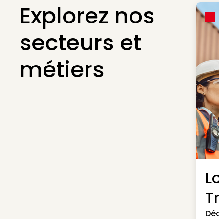
Explorez nos
secteurs et
métiers
L
T
Déc