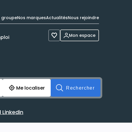
e groupe
Nos marques
Actualités
Nous rejoindre
Mon espace
ploi
Voir les favoris
cherche avant soumission du formulaire. Vous pouvez de 
Me localiser
Rechercher
 Linkedin
 avec votre profil Linkedin