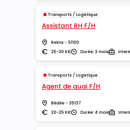
Transports / Logistique
Assistant RH F/H
Reims - 51100
Lieu
25-30 K€
Durée: 3 mois
Inter
Salaire
Durée
Type
Transports / Logistique
Agent de quai F/H
Bédée - 35137
Lieu
20-25 K€
Durée: 4 mois
Inter
Salaire
Durée
Type