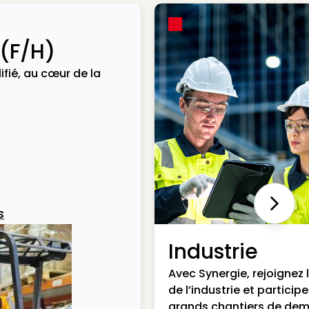
 (F/H)
ifié, au cœur de la
Next
s
Industrie
Avec Synergie, rejoignez 
de l’industrie et particip
grands chantiers de dem