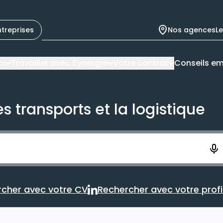
ntreprises
Nos agences
L
oi
Travailler avec Synergie
Votre contrat
Conseils em
s transports et la logistique
ement. Vous aurez 10 secondes pour enregistrer votre re
cher avec votre CV
Rechercher avec votre profil
Rechercher avec votre CV
Rechercher