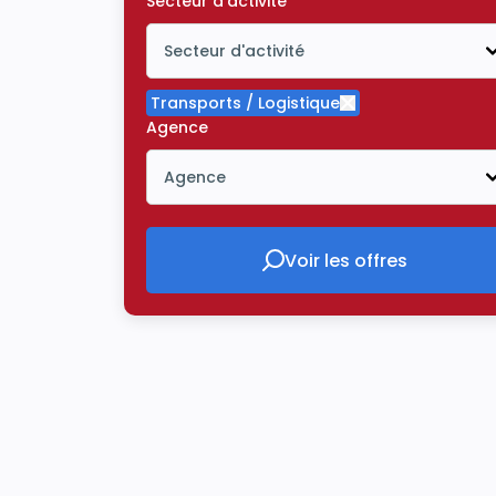
Secteur d'activité
Secteur d'activité
Icône ouvrir la liste déroulante
Transports / Logistique
Supprimer le critè
Agence
Agence
Icône ouvrir la liste déroulante
Voir les offres
Voir les offres