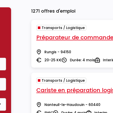
1271 offres d'emploi
Transports / Logistique
Préparateur de commande
Rungis - 94150
Lieu
20-25 K€
Durée: 4 mois
Inter
Salaire
Durée
Type
Transports / Logistique
Cariste en préparation logi
Nanteuil-le-Haudouin - 60440
Lieu
SMIC
Durée: 4 mois
Interim