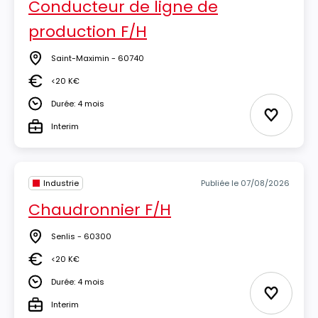
Conducteur de ligne de
production F/H
Saint-Maximin - 60740
Lieu
<20 K€
Salaire
Durée: 4 mois
Durée
Ajouter 
Interim
Type
Industrie
Publiée le 07/08/2026
Chaudronnier F/H
Senlis - 60300
Lieu
<20 K€
Salaire
Durée: 4 mois
Durée
Ajouter 
Interim
Type