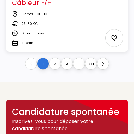
Câbleur F/H
Carros - 06510
Lieu
25-30 K€
Salaire
Durée: 3 mois
Durée
Ajouter 
Interim
Type
1
2
3
...
461
Previous
Next
Candidature spontanée
Inscrivez-vous pour déposer votre
candidature spontanée