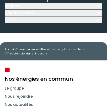
Régions
Icône d'illustration
Départements
Icône d'illustration
Villes
Icône d'illustration
Accueil
-
Trouver un emploi
-
Nos offres d'emploi par secteur
-
Offres d'emploi dans l'industrie
Nos énergies en commun
Le groupe
Nous rejoindre
Nos actualités