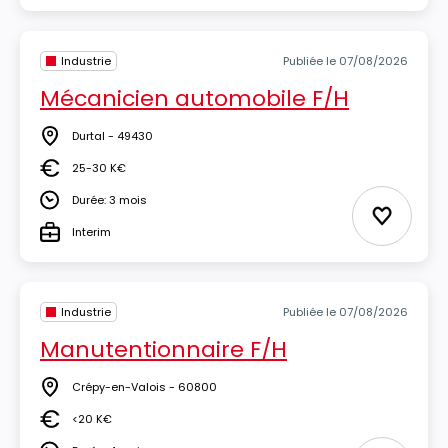
Industrie
Publiée le 07/08/2026
Mécanicien automobile F/H
Durtal - 49430
Lieu
25-30 K€
Salaire
Durée: 3 mois
Durée
Ajouter 
Interim
Type
Industrie
Publiée le 07/08/2026
Manutentionnaire F/H
Crépy-en-Valois - 60800
Lieu
<20 K€
Salaire