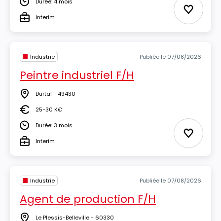
Durée: 4 mois
Durée
Ajouter 
Interim
Type
Industrie
Publiée le 07/08/2026
Peintre industriel F/H
Durtal - 49430
Lieu
25-30 K€
Salaire
Durée: 3 mois
Durée
Ajouter 
Interim
Type
Industrie
Publiée le 07/08/2026
Agent de production F/H
Le Plessis-Belleville - 60330