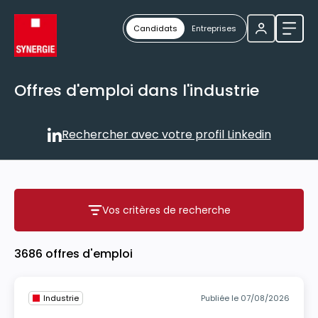
Candidats
Entreprises
Ouvri
Offres d'emploi dans l'industrie
Rechercher avec votre profil Linkedin
Rechercher avec votre profil
Vos critères de recherche
Vos critères de recherche
3686 offres d'emploi
Industrie
Publiée le 07/08/2026