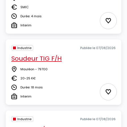
Lieu
SMIC
Salaire
Durée: 4 mois
Durée
Ajouter 
Interim
Type
Industrie
Publiée le 07/08/2026
Soudeur TIG F/H
Mauléon - 79700
Lieu
20-25 K€
Salaire
Durée: 18 mois
Durée
Ajouter 
Interim
Type
Industrie
Publiée le 07/08/2026