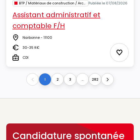
BTP / Matériaux de construction / Architecture
Publiée le 07/08/2026
Assistant administratif et
comptable F/H
Narbonne - 11100
Lieu
30-35 K€
Salaire
Ajouter 
CDI
Type
1
2
3
...
282
Previous
Next
Candidature spontanée