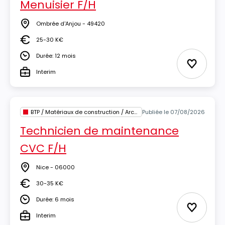
Menuisier F/H
Ombrée d'Anjou - 49420
Lieu
25-30 K€
Salaire
Durée: 12 mois
Durée
Ajouter 
Interim
Type
BTP / Matériaux de construction / Architecture
Publiée le 07/08/2026
Technicien de maintenance
CVC F/H
Nice - 06000
Lieu
30-35 K€
Salaire
Durée: 6 mois
Durée
Ajouter 
Interim
Type