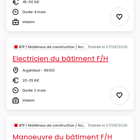
45-50 K€
Salaire
Durée: 4 mois
Durée
Ajouter 
Interim
Type
BTP / Matériaux de construction / Architecture
Publiée le 07/08/2026
Electricien du bâtiment F/H
Argenteuil - 95100
Lieu
20-25 K€
Salaire
Durée: 2 mois
Durée
Ajouter 
Interim
Type
BTP / Matériaux de construction / Architecture
Publiée le 07/08/2026
Manoeuvre du bâtiment F/H