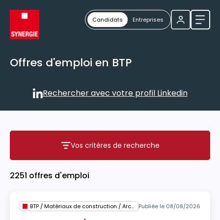
Candidats
Entreprises
Ouvri
Offres d'emploi en BTP
Rechercher avec votre profil Linkedin
Rechercher avec votre profil
Vos critères de recherche
Vos critères de recherche
2251 offres d'emploi
BTP / Matériaux de construction / Architecture
Publiée le 08/08/2026