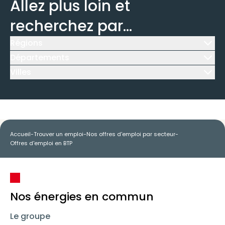
Allez plus loin et
recherchez par...
Régions
Icône d'illustration
Départements
Icône d'illustration
Villes
Icône d'illustration
Accueil
-
Trouver un emploi
-
Nos offres d'emploi par secteur
-
Offres d'emploi en BTP
Nos énergies en commun
Le groupe