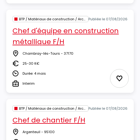
BTP / Matériaux de construction / Architecture
Publiée le 07/08/2026
Chef d'équipe en construction
métallique F/H
Chambray-lès-Tours - 37170
Lieu
25-30 K€
Salaire
Durée: 4 mois
Durée
Ajouter 
Interim
Type
BTP / Matériaux de construction / Architecture
Publiée le 07/08/2026
Chef de chantier F/H
Argenteuil - 95100
Lieu