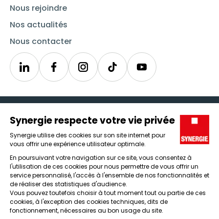
Nous rejoindre
Nos actualités
Nous contacter
Linkedin
Synergie
Instagram
TikTok
Youtube
Trouver un emploi
Icône d'illustration
Candidats
Icône d'illustration
Entreprises
Icône d'illustration
Nos agences
Icône d'illustration
Conditions générales d'utilisation et mentions légales
Protection des données
Lanceur d'alertes