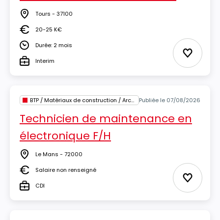
Tours - 37100
Lieu
20-25 K€
Salaire
Durée: 2 mois
Durée
Ajouter 
Interim
Type
BTP / Matériaux de construction / Architecture
Publiée le 07/08/2026
Technicien de maintenance en
électronique F/H
Le Mans - 72000
Lieu
Salaire non renseigné
Salaire
Ajouter 
CDI
Type