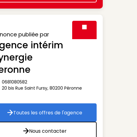
nonce publiée par
gence intérim
Visuel générique des agen
ynergie
eronne
0681080582
ône téléphone
20 bis Rue Saint Fursy
,
80200
Péronne
ône adresse
Toutes les offres de l'agence
Toutes les offres de l'agence
Nous contacter
Nous contacter