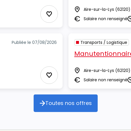
Aire-sur-la-Lys
(62120)
Lieu
Ajouter aux Favoris
Salaire non renseigné
Salaire
D
Publiée le 07/08/2026
Transports / Logistique
Manutentionnair
Aire-sur-la-Lys
(62120)
Lieu
Ajouter aux Favoris
Salaire non renseigné
Salaire
D
Toutes nos offres
Toutes nos offres