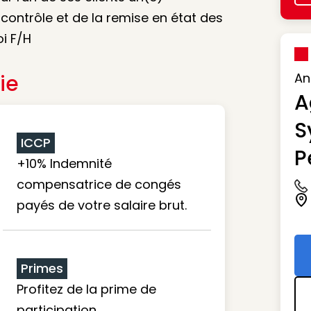
 contrôle et de la remise en état des
i F/H
ie
An
A
S
ICCP
P
+10% Indemnité
compensatrice de congés
Ic
payés de votre salaire brut.
Ic
Primes
Profitez de la prime de
participation.