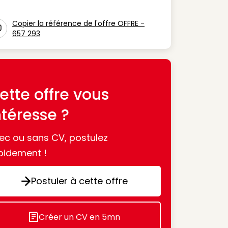
n Métier
Copier la référence de l'offre OFFRE -
657 293
con copy to clipboard
ette offre vous
ntéresse ?
ec ou sans CV, postulez
pidement !
Postuler à cette offre
Postuler à cette offre
Créer un CV en 5mn
Icon decorative