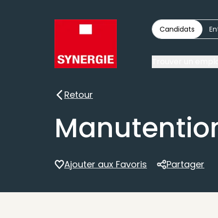
Candidats
En
Trouver un emplo
Retour
Retour
Manutention
Ajouter aux Favoris
Partager
Partager