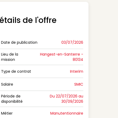
étails de l'offre
Date de publication
03/07/2026
n Date de publication
Lieu de la
Hangest-en-Santerre -
mission
80134
n Lieu de la mission
Type de contrat
Interim
on Type de contrat
Salaire
SMIC
n Salaire
Période de
Du 22/07/2026 au
disponibilité
30/09/2026
n Période de disponibilité
Métier
Manutentionnaire