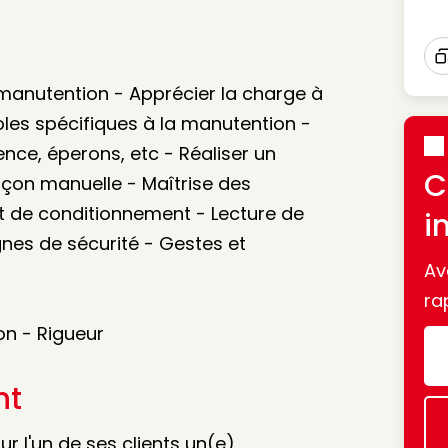
Ico
I
 manutention - Apprécier la charge à
oles spécifiques à la manutention -
tence, éperons, etc - Réaliser un
C
çon manuelle - Maîtrise des
t de conditionnement - Lecture de
i
nes de sécurité - Gestes et
Av
ra
ion - Rigueur
nt
r l'un de ses clients un(e)