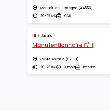
Montoir-de-Bretagne
(44550)
Lieu
20-25 K€
CDII
Salaire
Type
Industrie
Manutentionnaire F/H
Castelsarrasin
(82100)
Lieu
20-25 K€
3 mois
Interim
Salaire
Durée
Type