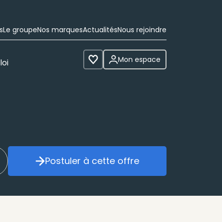
s
Le groupe
Nos marques
Actualités
Nous rejoindre
Mon espace
loi
Voir les favoris
Postuler à cette offre
réer mon alerte
Postuler à cette offre