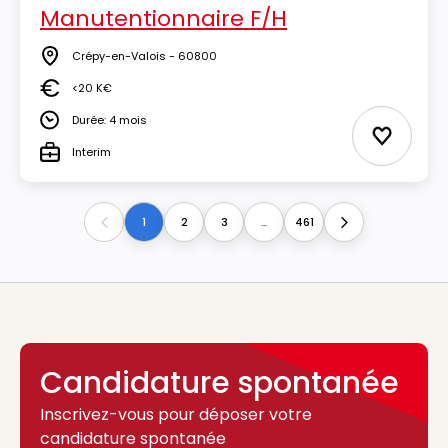
Manutentionnaire F/H
Crépy-en-Valois - 60800
Lieu
<20 K€
Salaire
Durée: 4 mois
Durée
Ajouter 
Interim
Type
1
2
3
...
461
Previous
Next
Candidature spontanée
Inscrivez-vous pour déposer votre
candidature spontanée