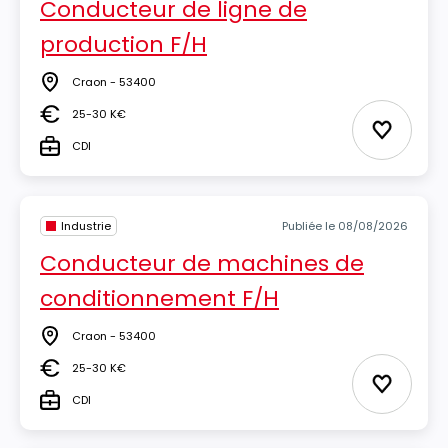
Conducteur de ligne de
production F/H
Craon - 53400
Lieu
25-30 K€
Salaire
Ajouter 
CDI
Type
Industrie
Publiée le 08/08/2026
Conducteur de machines de
conditionnement F/H
Craon - 53400
Lieu
25-30 K€
Salaire
Ajouter 
CDI
Type