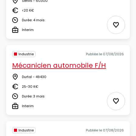
Senlis - 60300
Lieu
<20 K€
Salaire
Durée: 4 mois
Durée
Ajouter 
Interim
Type
Industrie
Publiée le 07/08/2026
Mécanicien automobile F/H
Durtal - 49430
Lieu
25-30 K€
Salaire
Durée: 3 mois
Durée
Ajouter 
Interim
Type
Industrie
Publiée le 07/08/2026