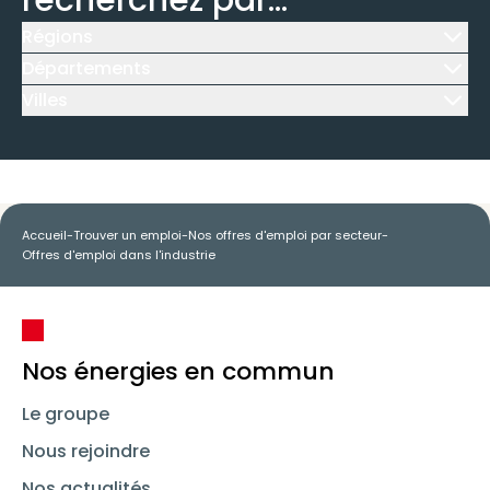
recherchez par...
Régions
Icône d'illustration
Départements
Icône d'illustration
Villes
Icône d'illustration
Accueil
-
Trouver un emploi
-
Nos offres d'emploi par secteur
-
Offres d'emploi dans l'industrie
Nos énergies en commun
Le groupe
Nous rejoindre
Nos actualités