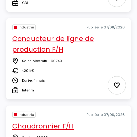
Ajouter 
CDI
Type
Industrie
Publiée le 07/08/2026
Conducteur de ligne de
production F/H
Saint-Maximin - 60740
Lieu
<20 K€
Salaire
Durée: 4 mois
Durée
Ajouter 
Interim
Type
Industrie
Publiée le 07/08/2026
Chaudronnier F/H