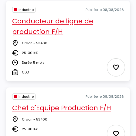
Industrie
Publiée le 08/08/2026
Conducteur de ligne de
production F/H
Craon - 53400
Lieu
25-30 K€
Salaire
Durée: 5 mois
Durée
Ajouter 
CDD
Type
Industrie
Publiée le 08/08/2026
Chef d'Equipe Production F/H
Craon - 53400
Lieu
25-30 K€
Salaire