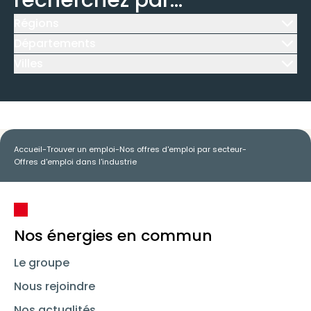
recherchez par...
Régions
Icône d'illustration
Départements
Icône d'illustration
Villes
Icône d'illustration
Accueil
-
Trouver un emploi
-
Nos offres d'emploi par secteur
-
Offres d'emploi dans l'industrie
Nos énergies en commun
Le groupe
Nous rejoindre
Nos actualités