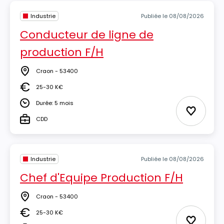
Industrie
Publiée le 08/08/2026
Conducteur de ligne de
production F/H
Craon - 53400
Lieu
25-30 K€
Salaire
Durée: 5 mois
Durée
Ajouter 
CDD
Type
Industrie
Publiée le 08/08/2026
Chef d'Equipe Production F/H
Craon - 53400
Lieu
25-30 K€
Salaire