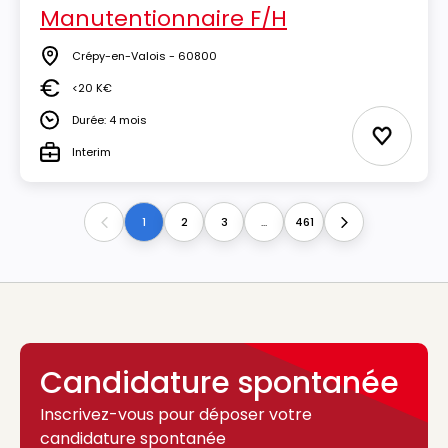
Manutentionnaire F/H
Crépy-en-Valois - 60800
Lieu
<20 K€
Salaire
Durée: 4 mois
Durée
Ajouter 
Interim
Type
1
2
3
...
461
Previous
Next
Candidature spontanée
Inscrivez-vous pour déposer votre
candidature spontanée