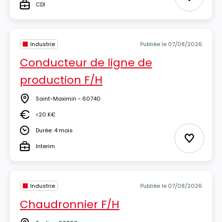
Ajouter 
CDI
Type
Industrie
Publiée le 07/08/2026
Conducteur de ligne de
production F/H
Saint-Maximin - 60740
Lieu
<20 K€
Salaire
Durée: 4 mois
Durée
Ajouter 
Interim
Type
Industrie
Publiée le 07/08/2026
Chaudronnier F/H