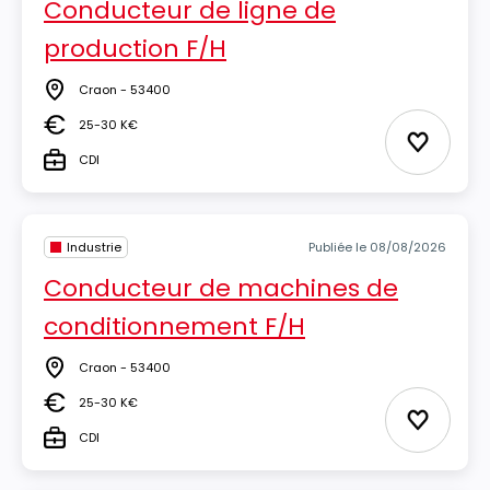
Conducteur de ligne de
production F/H
Craon - 53400
Lieu
25-30 K€
Salaire
Ajouter 
CDI
Type
Industrie
Publiée le 08/08/2026
Conducteur de machines de
conditionnement F/H
Craon - 53400
Lieu
25-30 K€
Salaire
Ajouter 
CDI
Type