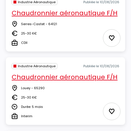
Industrie Aéronautique
Publiée le 10/08/2026
Chaudronnier aéronautique F/H
Serres-Castet - 64121
Lieu
25-30 K€
Salaire
Ajouter 
CDII
Type
Industrie Aéronautique
Publiée le 10/08/2026
Chaudronnier aéronautique F/H
Louey - 65290
Lieu
25-30 K€
Salaire
Durée: 5 mois
Durée
Ajouter 
Interim
Type