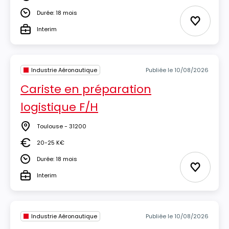
Salaire
Durée: 18 mois
Durée
Ajouter 
Interim
Type
Industrie Aéronautique
Publiée le 10/08/2026
Cariste en préparation
logistique F/H
Toulouse - 31200
Lieu
20-25 K€
Salaire
Durée: 18 mois
Durée
Ajouter 
Interim
Type
Industrie Aéronautique
Publiée le 10/08/2026