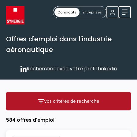
Candidats
Entreprises
Ouvri
Offres d'emploi dans l'industrie
aéronautique
Rechercher avec votre profil Linkedin
Rechercher avec votre profil
Vos critères de recherche
Vos critères de recherche
584 offres d'emploi