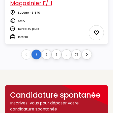
Magasinier F/H
Labège - 31670
Lieu
SMIC
Salaire
Durée: 30 jours
Durée
Ajouter 
Interim
Type
1
2
3
...
73
Previous
Next
Candidature spontanée
Inscrivez-vous pour déposer votre
candidature spontanée