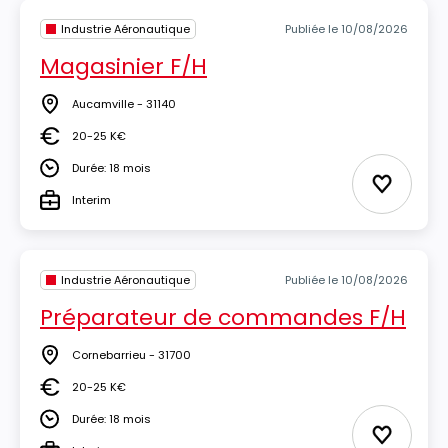
Industrie Aéronautique
Publiée le 10/08/2026
Magasinier F/H
Aucamville - 31140
Lieu
20-25 K€
Salaire
Durée: 18 mois
Durée
Ajouter 
Interim
Type
Industrie Aéronautique
Publiée le 10/08/2026
Préparateur de commandes F/H
Cornebarrieu - 31700
Lieu
20-25 K€
Salaire
Durée: 18 mois
Durée
Ajouter 