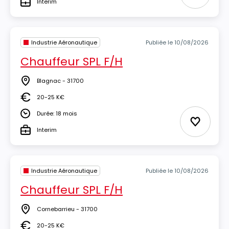
Interim
Type
Industrie Aéronautique
Publiée le 10/08/2026
Chauffeur SPL F/H
Blagnac - 31700
Lieu
20-25 K€
Salaire
Durée: 18 mois
Durée
Ajouter 
Interim
Type
Industrie Aéronautique
Publiée le 10/08/2026
Chauffeur SPL F/H
Cornebarrieu - 31700
Lieu
20-25 K€