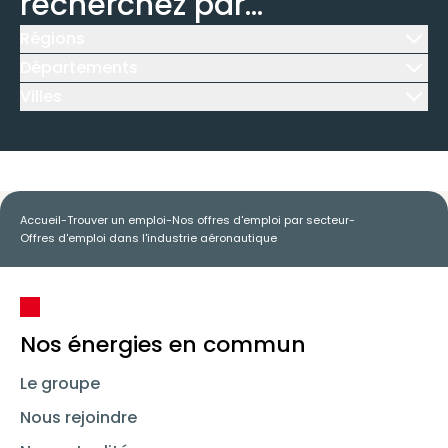
recherchez par...
Régions
Icône d'illustration
Départements
Icône d'illustration
Villes
Icône d'illustration
Accueil
-
Trouver un emploi
-
Nos offres d'emploi par secteur
-
Offres d'emploi dans l'industrie aéronautique
Nos énergies en commun
Le groupe
Nous rejoindre