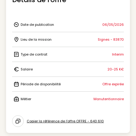
Date de publication
06/05/2026
Icon Date de publication
Lieu de la mission
Signes - 83870
Icon Lieu de la mission
Type de contrat
Interim
Icon Type de contrat
Salaire
20-25 K€
Icon Salaire
Période de disponibilité
Offre expirée
Icon Période de disponibilité
Métier
Manutentionnaire
Icon Métier
Copier la référence de l'offre OFFRE - 643 610
Icon copy to clipboard