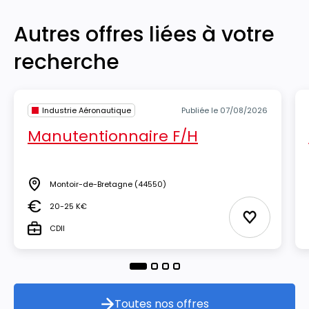
Autres offres liées à votre
recherche
Industrie Aéronautique
Publiée le 07/08/2026
Manutentionnaire F/H
Montoir-de-Bretagne
(44550)
Lieu
20-25 K€
Salaire
Ajouter aux
CDII
Type
Toutes nos offres