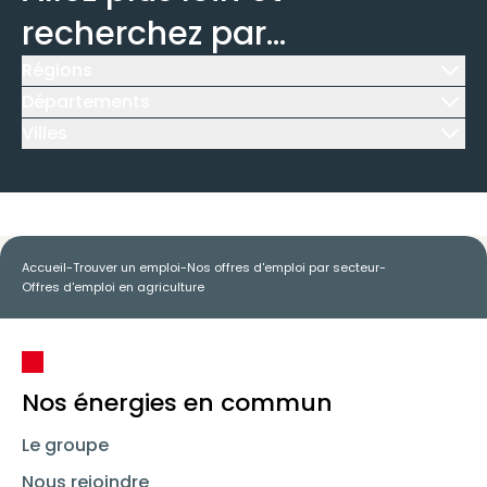
recherchez par...
Régions
Icône d'illustration
Départements
Icône d'illustration
Villes
Icône d'illustration
Accueil
-
Trouver un emploi
-
Nos offres d'emploi par secteur
-
Offres d'emploi en agriculture
Nos énergies en commun
Le groupe
Nous rejoindre