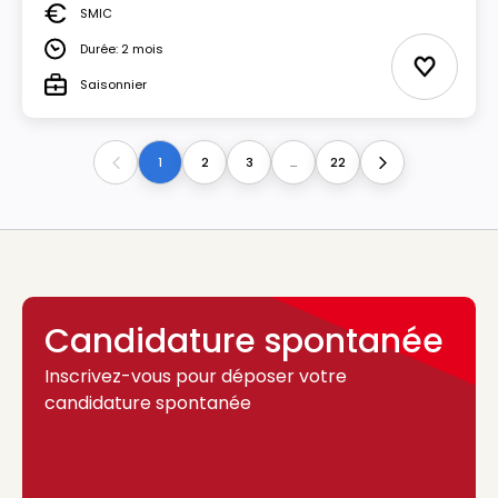
SMIC
Salaire
Durée: 2 mois
Durée
Ajouter 
Saisonnier
Type
1
2
3
...
22
Previous
Next
Candidature spontanée
Inscrivez-vous pour déposer votre
candidature spontanée