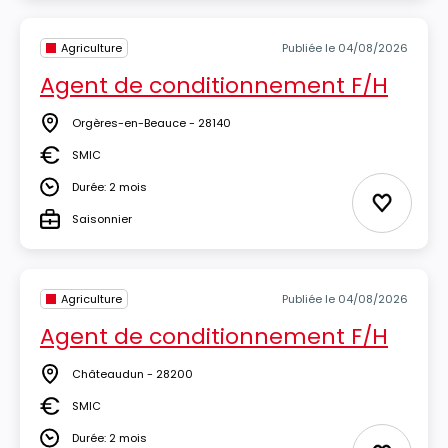
Agriculture
Publiée le 04/08/2026
Agent de conditionnement F/H
Orgères-en-Beauce - 28140
Lieu
SMIC
Salaire
Durée: 2 mois
Durée
Ajouter 
Saisonnier
Type
Agriculture
Publiée le 04/08/2026
Agent de conditionnement F/H
Châteaudun - 28200
Lieu
SMIC
Salaire
Durée: 2 mois