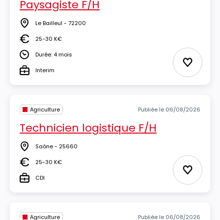
Paysagiste F/H
Le Bailleul - 72200
Lieu
25-30 K€
Salaire
Durée: 4 mois
Durée
Ajouter 
Interim
Type
Agriculture
Publiée le 06/08/2026
Technicien logistique F/H
Saône - 25660
Lieu
25-30 K€
Salaire
Ajouter 
CDI
Type
Agriculture
Publiée le 06/08/2026