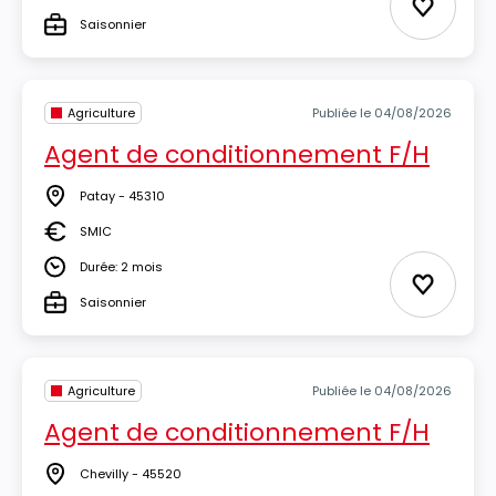
Durée
Ajouter 
Saisonnier
Type
Agriculture
Publiée le 04/08/2026
Agent de conditionnement F/H
Patay - 45310
Lieu
SMIC
Salaire
Durée: 2 mois
Durée
Ajouter 
Saisonnier
Type
Agriculture
Publiée le 04/08/2026
Agent de conditionnement F/H
Chevilly - 45520
Lieu