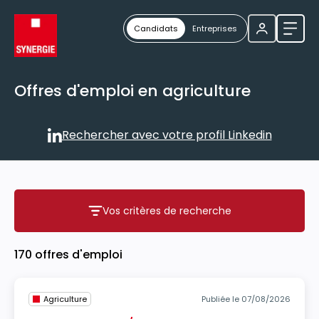
Candidats
Entreprises
Ouvri
Offres d'emploi en agriculture
Rechercher avec votre profil Linkedin
Rechercher avec votre profil
Vos critères de recherche
Vos critères de recherche
170 offres d'emploi
Agriculture
Publiée le 07/08/2026