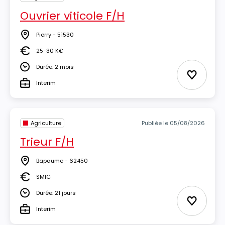
Ouvrier viticole F/H
Pierry - 51530
Lieu
25-30 K€
Salaire
Durée: 2 mois
Durée
Ajouter 
Interim
Type
Agriculture
Publiée le 05/08/2026
Trieur F/H
Bapaume - 62450
Lieu
SMIC
Salaire
Durée: 21 jours
Durée
Ajouter 
Interim
Type