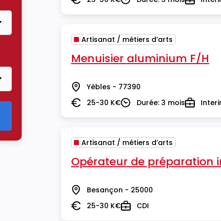
Salaire
Durée
Type
Artisanat / métiers d’arts
ère Artisanat / métiers d’arts
Menuisier aluminium F/H
Yèbles - 77390
Lieu
25-30 K€
Durée: 3 mois
Inter
Salaire
Durée
Type
Artisanat / métiers d’arts
Opérateur de préparation i
Besançon - 25000
Lieu
25-30 K€
CDI
Salaire
Type