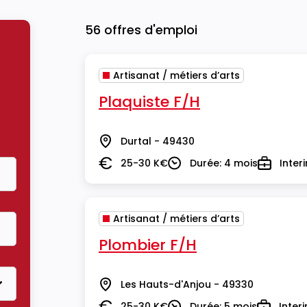
56 offres d'emploi
Artisanat / métiers d’arts
Plaquiste F/H
Durtal - 49430
Lieu
25-30 K€
Durée: 4 mois
Inter
Salaire
Durée
Type
Artisanat / métiers d’arts
Plombier F/H
Les Hauts-d'Anjou - 49330
Lieu
25-30 K€
Durée: 5 mois
Inter