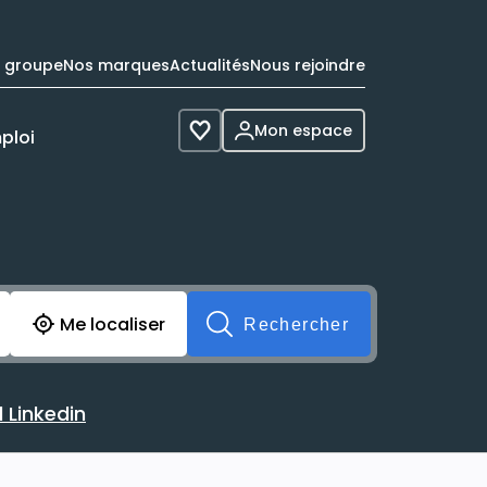
e groupe
Nos marques
Actualités
Nous rejoindre
Mon espace
ploi
Voir les favoris
cherche avant soumission du formulaire. Vous pouvez de 
Me localiser
Rechercher
 Linkedin
 avec votre profil Linkedin