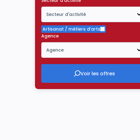
Secteur d'activité
Secteur d'activité
Icône ouvrir la liste déroulante
Artisanat / métiers d’arts
Supprimer le crit
Agence
Agence
Icône ouvrir la liste déroulante
Voir les offres
Voir les offres