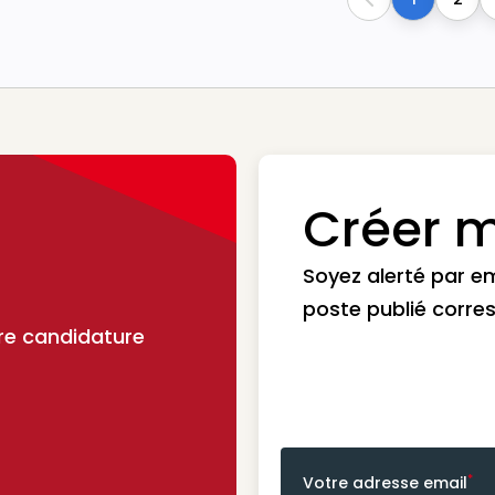
Previous
Créer m
Soyez alerté par e
poste publié corre
re candidature
*
Votre adresse email