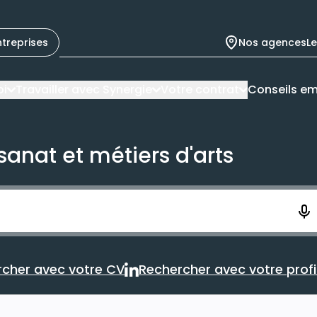
ntreprises
Nos agences
L
oi
Travailler avec Synergie
Votre contrat
Conseils em
sanat et métiers d'arts
ement. Vous aurez 10 secondes pour enregistrer votre re
cher avec votre CV
Rechercher avec votre profil
Rechercher avec votre CV
Rechercher