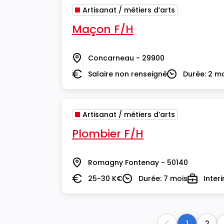
Artisanat / métiers d’arts
Maçon F/H
Concarneau - 29900
Lieu
Salaire non renseigné
Durée: 2 m
Salaire
Durée
Artisanat / métiers d’arts
Plombier F/H
Romagny Fontenay - 50140
Lieu
25-30 K€
Durée: 7 mois
Inter
Salaire
Durée
Type
1
2