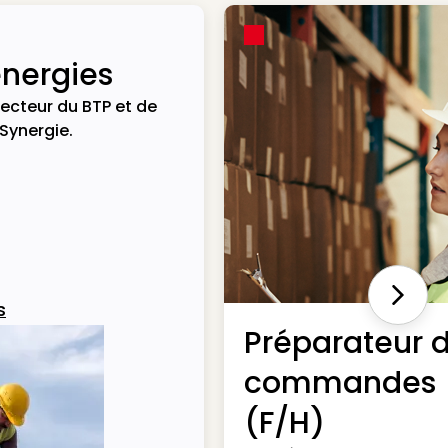
énergies
ecteur du BTP et de
 Synergie.
Next
s
Préparateur 
commandes
(F/H)