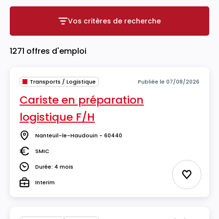
Vos critères de recherche
Vos critères de recherche
1271 offres d'emploi
Transports / Logistique
Publiée le 07/08/2026
Cariste en préparation
logistique F/H
Nanteuil-le-Haudouin - 60440
Lieu
SMIC
Salaire
Durée: 4 mois
Durée
Ajouter 
Interim
Type