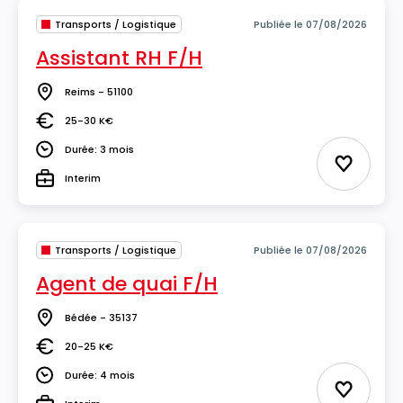
Transports / Logistique
Publiée le 07/08/2026
Assistant RH F/H
Reims - 51100
Lieu
25-30 K€
Salaire
Durée: 3 mois
Durée
Ajouter 
Interim
Type
Transports / Logistique
Publiée le 07/08/2026
Agent de quai F/H
Bédée - 35137
Lieu
20-25 K€
Salaire
Durée: 4 mois
Durée
Ajouter 