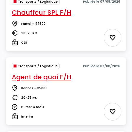
Transports / Logistique
Publiée le 07/08/2026
Chauffeur SPL F/H
Fumel - 47500
Lieu
20-25 K€
Salaire
Ajouter 
CDI
Type
Transports / Logistique
Publiée le 07/08/2026
Agent de quai F/H
Rennes - 35000
Lieu
20-25 K€
Salaire
Durée: 4 mois
Durée
Ajouter 
Interim
Type