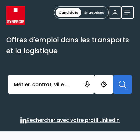
Candidats
Entreprises
Ouvri
Offres d'emploi dans les transports
et la logistique
Activer l’élément pour lancer l’enregistrement. Vou
Rechercher avec votre profil Linkedin
Rechercher avec votre profi