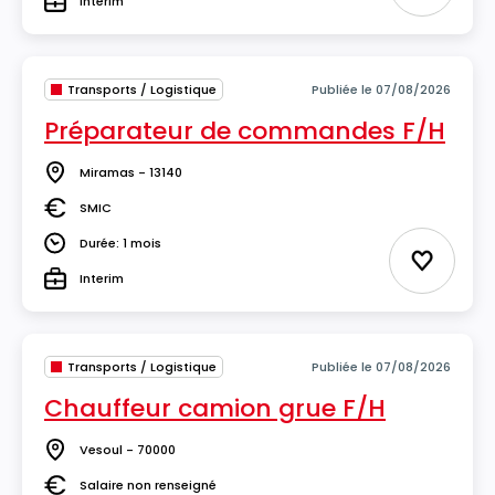
Interim
Type
Transports / Logistique
Publiée le 07/08/2026
Préparateur de commandes F/H
Miramas - 13140
Lieu
SMIC
Salaire
Durée: 1 mois
Durée
Ajouter 
Interim
Type
Transports / Logistique
Publiée le 07/08/2026
Chauffeur camion grue F/H
Vesoul - 70000
Lieu
Salaire non renseigné