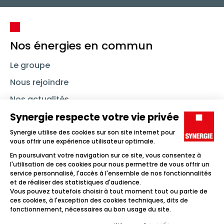
Nos énergies en commun
Le groupe
Nous rejoindre
Nos actualités
Nous contacter
Linkedin
Synergie
Instagram
TikTok
Youtube
Trouver un emploi
Icône d'illustration
Candidats
Icône d'illustration
Entreprises
Icône d'illustration