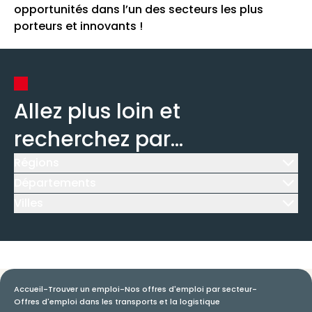
opportunités dans l’un des secteurs les plus
porteurs et innovants !
Allez plus loin et
recherchez par...
Régions
Icône d'illustration
Départements
Icône d'illustration
Villes
Icône d'illustration
Accueil
-
Trouver un emploi
-
Nos offres d'emploi par secteur
-
Offres d'emploi dans les transports et la logistique