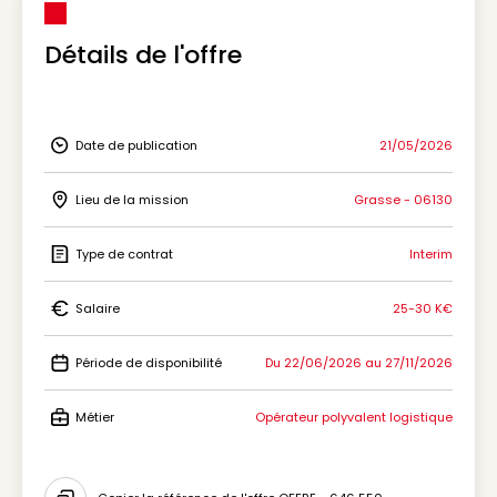
Détails de l'offre
Date de publication
21/05/2026
Icon Date de publication
Lieu de la mission
Grasse - 06130
Icon Lieu de la mission
Type de contrat
Interim
Icon Type de contrat
Salaire
25-30 K€
Icon Salaire
Période de disponibilité
Du 22/06/2026 au 27/11/2026
Icon Période de disponibilité
Métier
Opérateur polyvalent logistique
Icon Métier