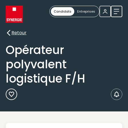
Candidats
Entreprises
Ouvri
Retour
Retour
Opérateur
polyvalent
logistique F/H
Ajouter aux Favoris
Créer