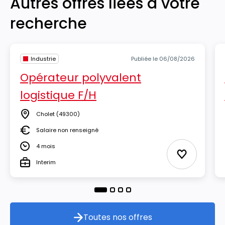
Autres offres liées à votre
recherche
Industrie
Publiée le 06/08/2026
Opérateur polyvalent
logistique F/H
Cholet
(49300)
Lieu
Salaire non renseigné
Salaire
4 mois
Durée
Ajouter aux
Interim
Type
Toutes nos offres
Toutes nos offres