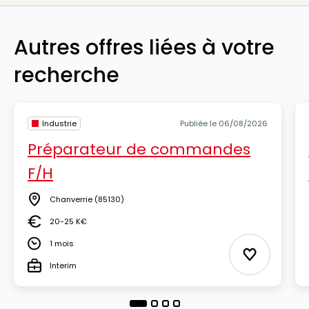
Autres offres liées à votre
recherche
Industrie
Publiée le 06/08/2026
Préparateur de commandes
F/H
Chanverrie
(85130)
Lieu
20-25 K€
Salaire
1 mois
Durée
Ajouter aux
Interim
Type