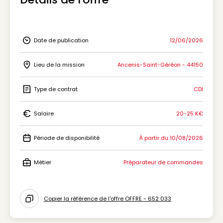
Date de publication
12/06/2026
Icon Date de publication
Lieu de la mission
Ancenis-Saint-Géréon - 44150
Icon Lieu de la mission
Type de contrat
CDI
Icon Type de contrat
Salaire
20-25 K€
Icon Salaire
Période de disponibilité
À partir du 10/08/2026
Icon Période de disponibilité
Métier
Préparateur de commandes
Icon Métier
Copier la référence de l'offre OFFRE - 652 033
Icon copy to clipboard