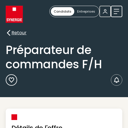
Candidats
Entreprises
Ouvri
Retour
Retour
Préparateur de
commandes F/H
Ajouter aux Favoris
Créer
Détails de l'offre