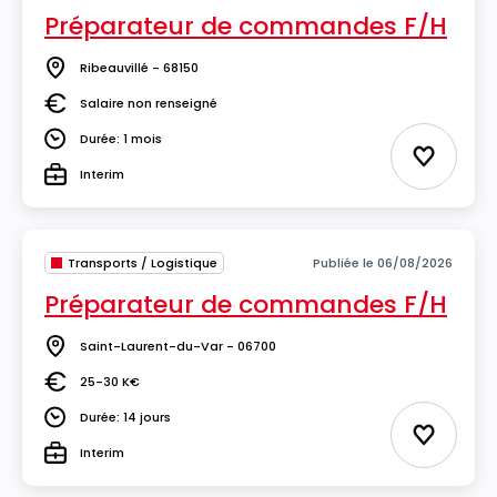
Préparateur de commandes F/H
Ribeauvillé - 68150
Lieu
Salaire non renseigné
Salaire
Durée: 1 mois
Durée
Ajouter 
Interim
Type
Transports / Logistique
Publiée le 06/08/2026
Préparateur de commandes F/H
Saint-Laurent-du-Var - 06700
Lieu
25-30 K€
Salaire
Durée: 14 jours
Durée
Ajouter 
Interim
Type