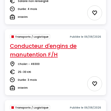
Salaire non renseigné
Salaire
Durée: 4 mois
Durée
Ajouter 
Interim
Type
Transports / Logistique
Publiée le 06/08/2026
Conducteur d'engins de
manutention F/H
Cholet - 49300
Lieu
25-30 K€
Salaire
Durée: 3 mois
Durée
Ajouter 
Interim
Type
Transports / Logistique
Publiée le 06/08/2026