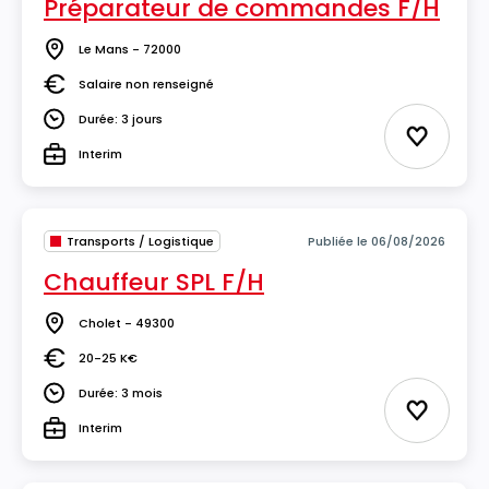
Préparateur de commandes F/H
Le Mans - 72000
Lieu
Salaire non renseigné
Salaire
Durée: 3 jours
Durée
Ajouter 
Interim
Type
Transports / Logistique
Publiée le 06/08/2026
Chauffeur SPL F/H
Cholet - 49300
Lieu
20-25 K€
Salaire
Durée: 3 mois
Durée
Ajouter 
Interim
Type