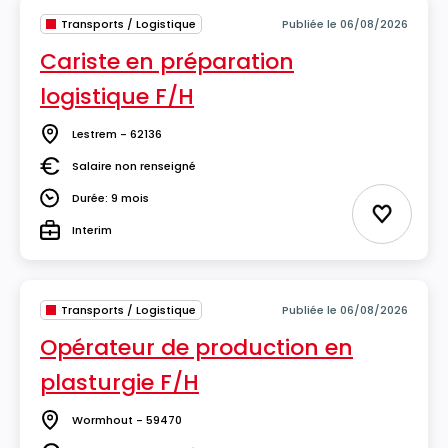
Transports / Logistique
Publiée le 06/08/2026
Cariste en préparation
logistique F/H
Lestrem - 62136
Lieu
Salaire non renseigné
Salaire
Durée: 9 mois
Durée
Ajouter 
Interim
Type
Transports / Logistique
Publiée le 06/08/2026
Opérateur de production en
plasturgie F/H
Wormhout - 59470
Lieu