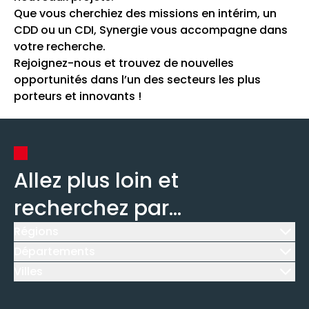
Que vous cherchiez des missions en intérim, un
CDD ou un CDI, Synergie vous accompagne dans
votre recherche.
Rejoignez-nous et trouvez de nouvelles
opportunités dans l’un des secteurs les plus
porteurs et innovants !
Allez plus loin et
recherchez par...
Régions
Icône d'illustration
Départements
Icône d'illustration
Villes
Icône d'illustration