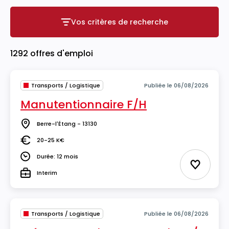
Vos critères de recherche
Vos critères de recherche
1292 offres d'emploi
Transports / Logistique
Publiée le 06/08/2026
Manutentionnaire F/H
Berre-l'Étang - 13130
Lieu
20-25 K€
Salaire
Durée: 12 mois
Durée
Ajouter 
Interim
Type
Transports / Logistique
Publiée le 06/08/2026