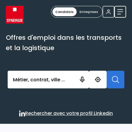
Candidats
Entreprises
Ouvri
Offres d'emploi dans les transports
et la logistique
Activer l’élément pour lancer l’enregistrement. Vou
Rechercher avec votre profil Linkedin
Rechercher avec votre profi