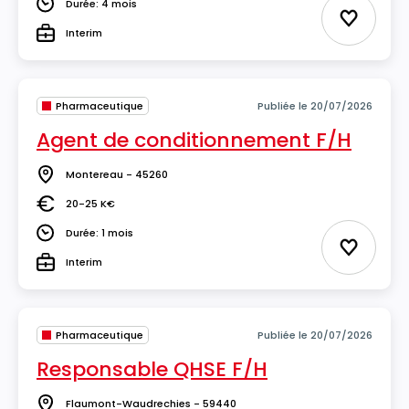
Durée: 4 mois
Durée
Ajouter 
Interim
Type
Pharmaceutique
Publiée le 20/07/2026
Agent de conditionnement F/H
Montereau - 45260
Lieu
20-25 K€
Salaire
Durée: 1 mois
Durée
Ajouter 
Interim
Type
Pharmaceutique
Publiée le 20/07/2026
Responsable QHSE F/H
Flaumont-Waudrechies - 59440