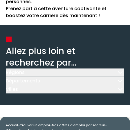
personnes.
Prenez part à cette aventure captivante et
boostez votre carrière dès maintenant !
Allez plus loin et
recherchez par...
Régions
Icône d'illustration
Départements
Icône d'illustration
Villes
Icône d'illustration
Accueil
-
Trouver un emploi
-
Nos offres d'emploi par secteur
-