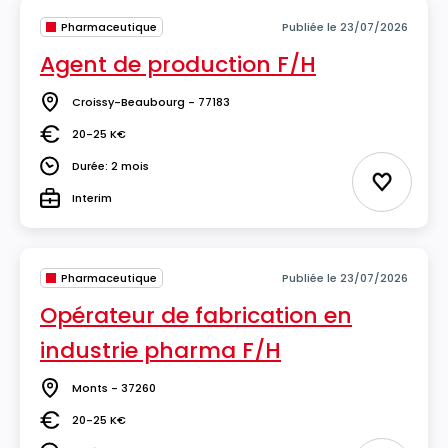
Pharmaceutique
Publiée le 23/07/2026
Agent de production F/H
Croissy-Beaubourg - 77183
Lieu
20-25 K€
Salaire
Durée: 2 mois
Durée
Ajouter 
Interim
Type
Pharmaceutique
Publiée le 23/07/2026
Opérateur de fabrication en
industrie pharma F/H
Monts - 37260
Lieu
20-25 K€
Salaire