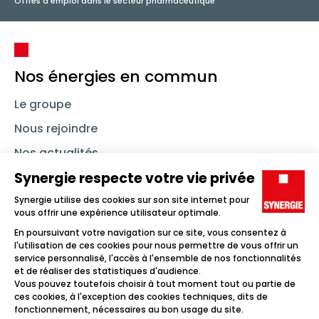
Offres d'emploi dans le secteur pharmaceutique
Nos énergies en commun
Le groupe
Nous rejoindre
Nos actualités
Nous contacter
Linkedin
Synergie
Instagram
TikTok
Youtube
Trouver un emploi
Icône d'illustration
Candidats
Icône d'illustration