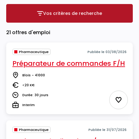
Vos critères de recherche
Vos critères de recherche
21 offres d'emploi
Pharmaceutique
Publiée le 03/08/2026
Préparateur de commandes F/H
Blois - 41000
Lieu
<20 K€
Salaire
Durée: 30 jours
Durée
Ajouter 
Interim
Type
Pharmaceutique
Publiée le 31/07/2026