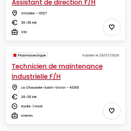
Assistant de direction F/H
Vitrolles - 13127
Lieu
30-35 K€
Salaire
Ajouter 
CDI
Type
Pharmaceutique
Publiée le 29/07/2026
Technicien de maintenance
industrielle F/H
La Chaussée-Saint-Victor - 41260
Lieu
20-25 K€
Salaire
Durée: 1 mois
Durée
Ajouter 
Interim
Type