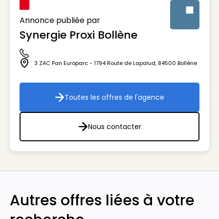
Annonce publiée par
Synergie Proxi Bollène
Visuel génér
Icône téléphone
3 ZAC Pan Europarc - 1794 Route de Lapalud
,
84500
Bollène
Icône adresse
Toutes les offres de l'agence
Toutes les offres de l'agenc
Nous contacter
Nous contacter
Autres offres liées à votre