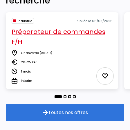
recherche
Industrie
Publiée le 06/08/2026
Préparateur de commandes
F/H
Chanverrie
(85130)
Lieu
20-25 K€
Salaire
1 mois
Durée
Ajouter aux
Interim
Type
Toutes nos offres
Toutes nos offres