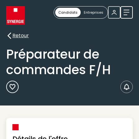
Candidats
Entreprises
Ouvri
Retour
Retour
Préparateur de
commandes F/H
Ajouter aux Favoris
Créer
Détails de l'offre