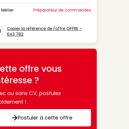
n Période de disponibilité
Métier
Préparateur de commandes
n Métier
Copier la référence de l'offre OFFRE -
643 782
con copy to clipboard
ette offre vous
ntéresse ?
ec ou sans CV, postulez
pidement !
Postuler à cette offre
Postuler à cette offre