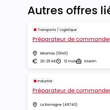
Autres offres l
Transports / Logistique
Préparateur de commandes
Miramas
(13140)
Lieu
20-25 K€
12 mois
Interim
Salaire
Durée
Type
Industrie
Préparateur de commandes
La Romagne
(49740)
Lieu