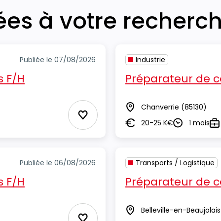
iées à votre recherc
Publiée le 07/08/2026
Industrie
 F/H
Préparateur de
Chanverrie
(85130)
Lieu
Ajouter aux Favoris
20-25 K€
1 mois
Salaire
Durée
Ty
Publiée le 06/08/2026
Transports / Logistique
 F/H
Préparateur de
Belleville-en-Beaujolais
Lieu