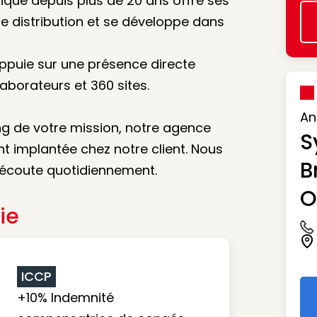
tique depuis plus de 20 ans offre ses
e distribution et se développe dans
appuie sur une présence directe
aborateurs et 360 sites.
An
g de votre mission, notre agence
S
nt implantée chez notre client. Nous
B
 écoute quotidiennement.
O
ie
Ic
Ic
ICCP
+10% Indemnité