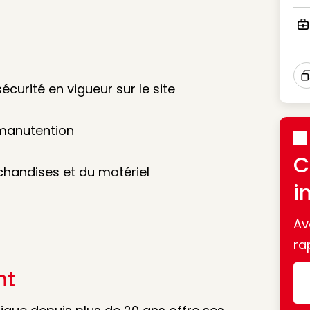
Ico
Ico
écurité en vigueur sur le site
I
 manutention
C
handises et du matériel
i
Av
ra
nt