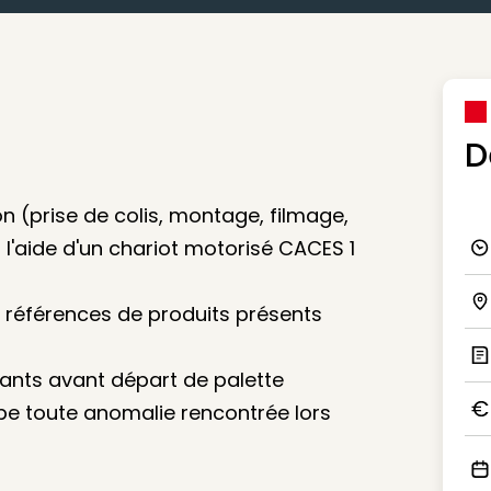
D
n (prise de colis, montage, filmage,
l'aide d'un chariot motorisé CACES 1
Ico
s références de produits présents
Ico
ants avant départ de palette
Ic
pe toute anomalie rencontrée lors
Ico