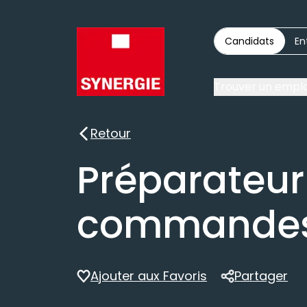
Candidats
En
Trouver un emplo
Retour
Retour
Préparateur
commandes
Ajouter aux Favoris
Partager
Partager