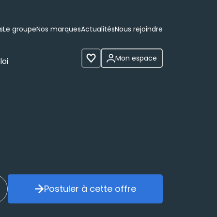
s
Le groupe
Nos marques
Actualités
Nous rejoindre
Mon espace
loi
Voir les favoris
Postuler à cette offre
réer mon alerte
Postuler à cette offre