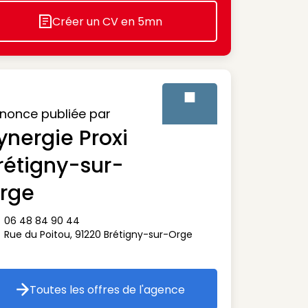
Créer un CV en 5mn
Icon decorative
nonce publiée par
ynergie Proxi
Visuel générique des agenc
rétigny-sur-
rge
06 48 84 90 44
ône téléphone
Rue du Poitou
,
91220
Brétigny-sur-Orge
ône adresse
Toutes les offres de l'agence
Toutes les offres de l'agence