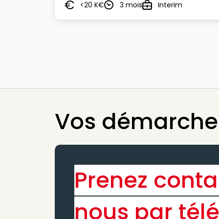
<20 K€
3 mois
Interim
Salaire
Durée
Type
Vos démarches
Prenez conta
nous par tél