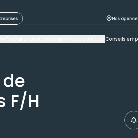
treprises
Nos agence
i
Travailler avec Synergie
Votre contrat
Conseils emp
 de
 F/H
C