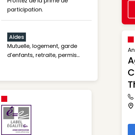
Profitez de la prime de
participation.
Aides
Mutuelle, logement, garde
An
d’enfants, retraite, permis…
A
C
T
Ic
Ic