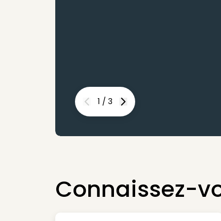
1
/
3
Previous
Next
Connaissez-vo