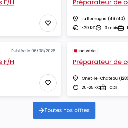
 F/H
Préparateur de
La Romagne
(49740)
Lieu
Ajouter aux Favoris
<20 K€
3 mois
Salaire
Durée
Typ
Publiée le 06/08/2026
Industrie
 F/H
Préparateur de
Onet-le-Château
(128
Lieu
Ajouter aux Favoris
20-25 K€
CDII
Salaire
Type
Toutes nos offres
Toutes nos offres