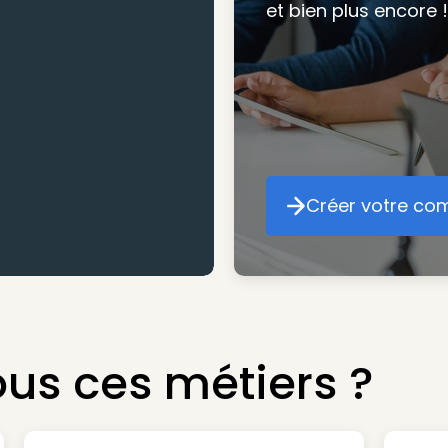
et bien plus encore !
mesure pour maxim
atteindre vos objec
Créer votre co
Cr
us ces métiers ?