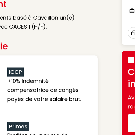
nt
Ico
ients basé à Cavaillon un(e)
Ico
ec CACES 1 (H/F).
I
ie
C
ICCP
+10% Indemnité
i
compensatrice de congés
Av
payés de votre salaire brut.
ra
Primes