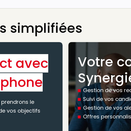
 simplifiées
Votre c
ct avec
Bénéfic
Synergi
éphone
experti
Gestion de vos re
conseil
Suivi de vos cand
 prendrons le
Gestion de vos al
e vos objectifs
Offres personnali
Nous vous accomp
votre recherche, en