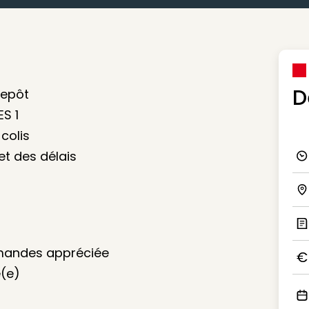
D
repôt
ES 1
colis
et des délais
Ico
Ico
Ic
mandes appréciée
é(e)
Ico