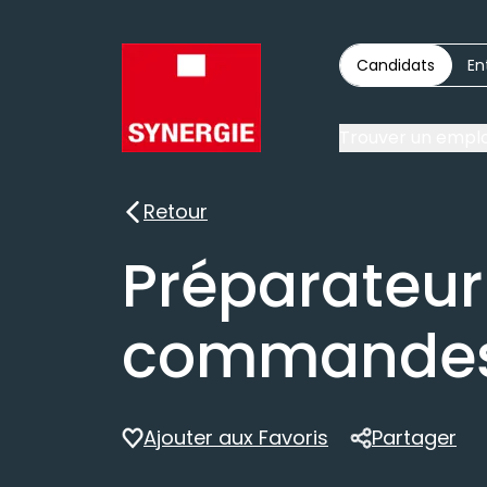
Candidats
En
Trouver un emplo
Retour
Retour
Préparateur
commandes
Ajouter aux Favoris
Partager
Partager