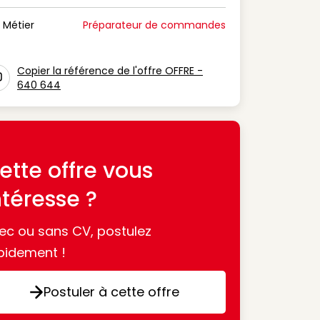
n Période de disponibilité
Métier
Préparateur de commandes
n Métier
Copier la référence de l'offre OFFRE -
640 644
con copy to clipboard
ette offre vous
ntéresse ?
ec ou sans CV, postulez
pidement !
Postuler à cette offre
Postuler à cette offre