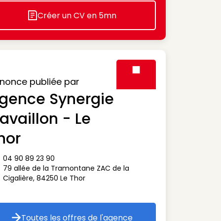
Créer un CV en 5mn
Icon decorative
nonce publiée par
gence Synergie
Visuel générique des agen
availlon - Le
hor
04 90 89 23 90
ône téléphone
79 allée de la Tramontane ZAC de la
ône adresse
Cigalière
,
84250
Le Thor
Toutes les offres de l'agence