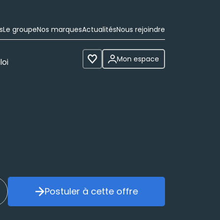
s
Le groupe
Nos marques
Actualités
Nous rejoindre
Mon espace
loi
Voir les favoris
Postuler à cette offre
réer mon alerte
Postuler à cette offre