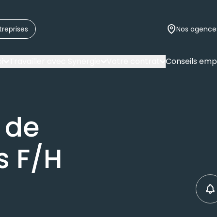
treprises
Nos agence
i
Travailler avec Synergie
Votre contrat
Conseils emp
 de
 F/H
C