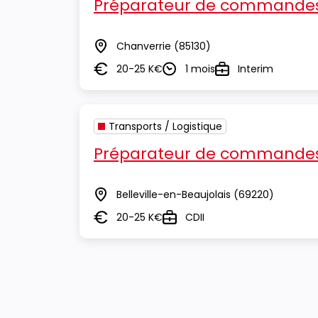
Préparateur de commandes
Chanverrie
(85130)
Lieu
20-25 K€
1 mois
Interim
Salaire
Durée
Type
Transports / Logistique
Préparateur de commandes
Belleville-en-Beaujolais
(69220)
Lieu
20-25 K€
CDII
Salaire
Type