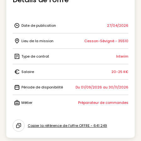
Date de publication
27/04/2026
Icon Date de publication
Lieu de la mission
Cesson-Sévigné - 35510
Icon Lieu de la mission
Type de contrat
Interim
Icon Type de contrat
Salaire
20-25 K€
Icon Salaire
Période de disponibilité
Du 01/09/2026 au 30/11/2026
Icon Période de disponibilité
Métier
Préparateur de commandes
Icon Métier
Copier la référence de l'offre OFFRE - 641 249
Icon copy to clipboard