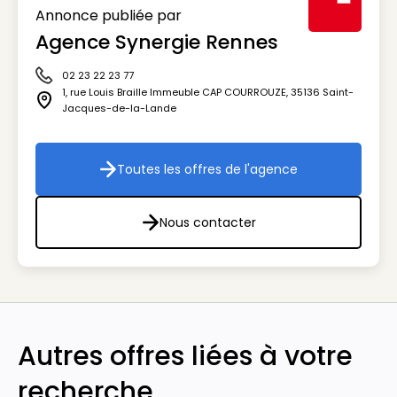
Annonce publiée par
Agence Synergie Rennes
Visuel génér
02 23 22 23 77
Icône téléphone
1, rue Louis Braille Immeuble CAP COURROUZE
,
35136
Saint-
Icône adresse
Jacques-de-la-Lande
Toutes les offres de l'agence
Toutes les offres de l'agenc
Nous contacter
Nous contacter
Autres offres liées à votre
recherche