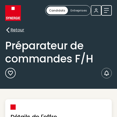
Candidats
Entreprises
Ouvri
Retour
Retour
Préparateur de
commandes F/H
Ajouter aux Favoris
Créer
Détails de l'offre