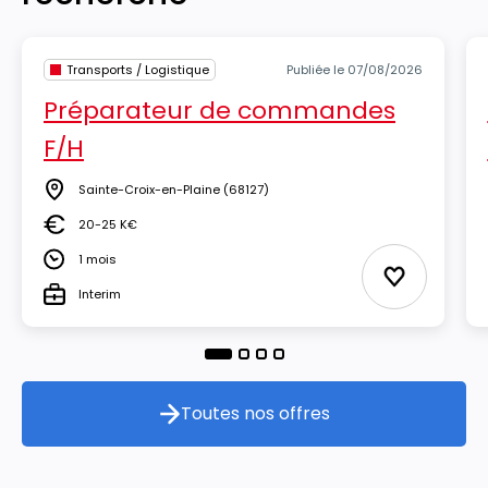
Transports / Logistique
Publiée le 07/08/2026
Préparateur de commandes
F/H
Sainte-Croix-en-Plaine
(68127)
Lieu
20-25 K€
Salaire
1 mois
Durée
Ajouter aux
Interim
Type
Toutes nos offres
Toutes nos offres