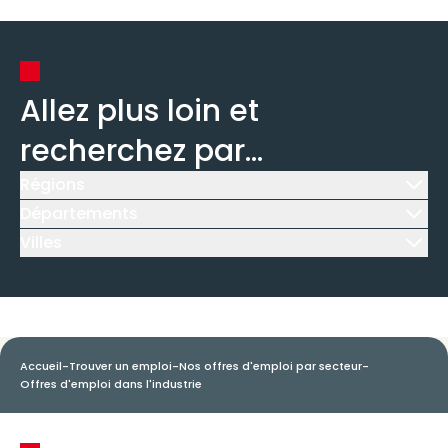
Allez plus loin et
recherchez par...
Régions
Icône d'illustration
Départements
Icône d'illustration
Villes
Icône d'illustration
Accueil
-
Trouver un emploi
-
Nos offres d'emploi par secteur
-
Offres d'emploi dans l'industrie