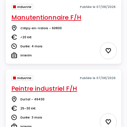
Industrie
Publiée le 07/08/2026
Manutentionnaire F/H
Crépy-en-Valois - 60800
Lieu
<20 K€
Salaire
Durée: 4 mois
Durée
Ajouter 
Interim
Type
Industrie
Publiée le 07/08/2026
Peintre industriel F/H
Durtal - 49430
Lieu
25-30 K€
Salaire
Durée: 3 mois
Durée
Ajouter 
Interim