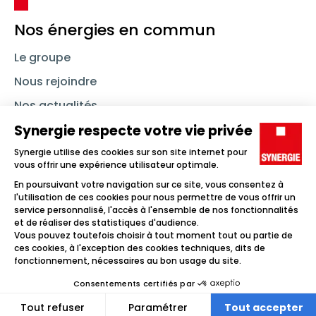
Nos énergies en commun
Le groupe
Nous rejoindre
Nos actualités
Nous contacter
Linkedin
Synergie
Instagram
TikTok
Youtube
Trouver un emploi
Icône d'illustration
Candidats
Icône d'illustration
Entreprises
Icône d'illustration
Nos agences
Icône d'illustration