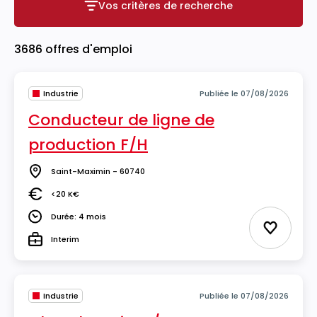
Vos critères de recherche
Vos critères de recherche
3686 offres d'emploi
Industrie
Publiée le 07/08/2026
Conducteur de ligne de
production F/H
Saint-Maximin - 60740
Lieu
<20 K€
Salaire
Durée: 4 mois
Durée
Ajouter 
Interim
Type
Industrie
Publiée le 07/08/2026