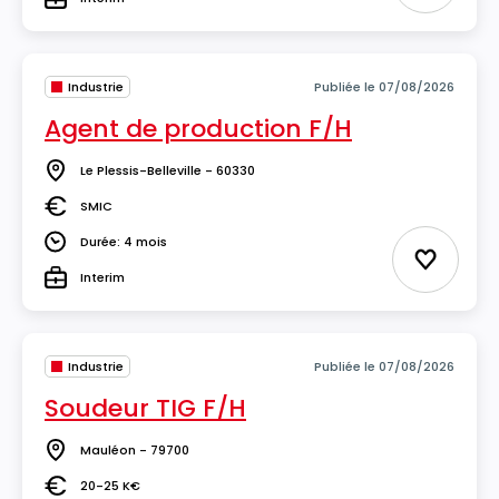
Type
Industrie
Publiée le 07/08/2026
Agent de production F/H
Le Plessis-Belleville - 60330
Lieu
SMIC
Salaire
Durée: 4 mois
Durée
Ajouter 
Interim
Type
Industrie
Publiée le 07/08/2026
Soudeur TIG F/H
Mauléon - 79700
Lieu
20-25 K€
Salaire