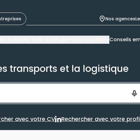
ntreprises
Nos agences
L
oi
Travailler avec Synergie
Votre contrat
Conseils em
s transports et la logistique
ement. Vous aurez 10 secondes pour enregistrer votre re
cher avec votre CV
Rechercher avec votre profil
Rechercher avec votre CV
Rechercher