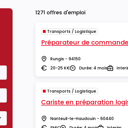
1271 offres d'emploi
Transports / Logistique
Préparateur de commande
Rungis - 94150
Lieu
20-25 K€
Durée: 4 mois
Inter
Salaire
Durée
Type
Transports / Logistique
Cariste en préparation logi
Nanteuil-le-Haudouin - 60440
Lieu
SMIC
Durée: 4 mois
Interim