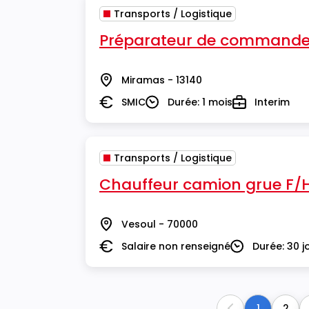
Transports / Logistique
Préparateur de commande
Miramas - 13140
Lieu
SMIC
Durée: 1 mois
Interim
Salaire
Durée
Type
Transports / Logistique
Chauffeur camion grue F/
Vesoul - 70000
Lieu
Salaire non renseigné
Durée: 30 j
Salaire
Durée
1
2