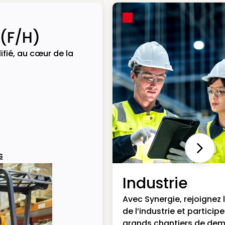
 (F/H)
ifié, au cœur de la
Next
s
Industrie
Avec Synergie, rejoignez 
de l’industrie et particip
grands chantiers de dem