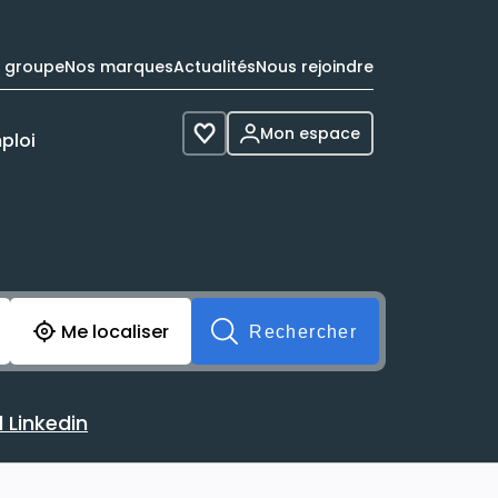
e groupe
Nos marques
Actualités
Nous rejoindre
Mon espace
ploi
Voir les favoris
cherche avant soumission du formulaire. Vous pouvez de 
Me localiser
Rechercher
 Linkedin
 avec votre profil Linkedin