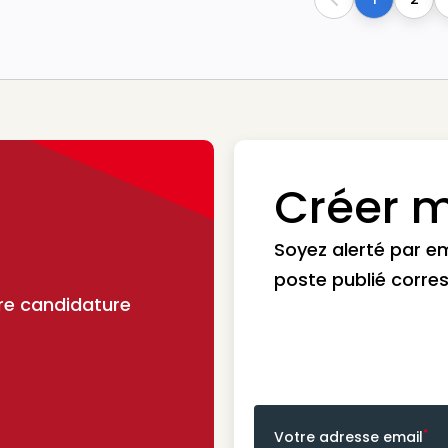
Previous
Créer m
Soyez alerté par e
poste publié corre
re candidature
*
Votre adresse email