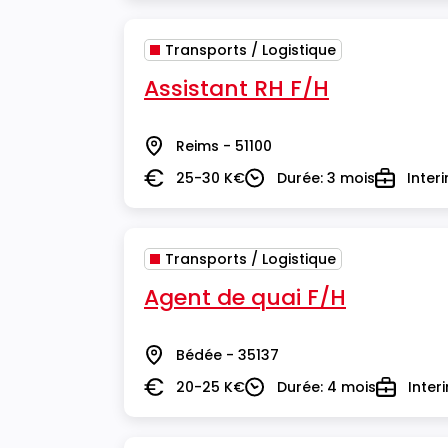
Transports / Logistique
Assistant RH F/H
Reims - 51100
Lieu
25-30 K€
Durée: 3 mois
Inter
Salaire
Durée
Type
Transports / Logistique
Agent de quai F/H
Bédée - 35137
Lieu
20-25 K€
Durée: 4 mois
Inter
Salaire
Durée
Type