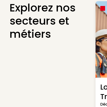
Explorez nos
secteurs et
métiers
L
T
Déc