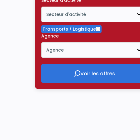
Secteur d'activité
Secteur d'activité
Icône ouvrir la liste déroulante
Transports / Logistique
Supprimer le critè
Agence
Agence
Icône ouvrir la liste déroulante
Voir les offres
Voir les offres