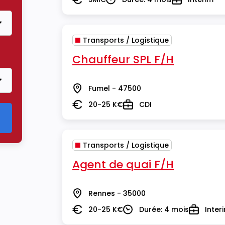
Salaire
Durée
Type
Transports / Logistique
re Transports / Logistique
Chauffeur SPL F/H
Fumel - 47500
Lieu
20-25 K€
CDI
Salaire
Type
Transports / Logistique
Agent de quai F/H
Rennes - 35000
Lieu
20-25 K€
Durée: 4 mois
Inter
Salaire
Durée
Type