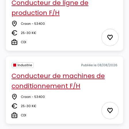
Conducteur de ligne de
production F/H
Craon - 53400
Lieu
25-30 K€
Salaire
Ajouter 
CDI
Type
Industrie
Publiée le 08/08/2026
Conducteur de machines de
conditionnement F/H
Craon - 53400
Lieu
25-30 K€
Salaire
Ajouter 
CDI
Type