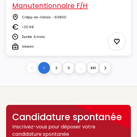
Manutentionnaire F/H
Crépy-en-Valois - 60800
Lieu
<20 K€
Salaire
Durée: 4 mois
Durée
Ajouter 
Interim
Type
1
2
3
...
461
Previous
Next
Candidature spontanée
Inscrivez-vous pour déposer votre
candidature spontanée