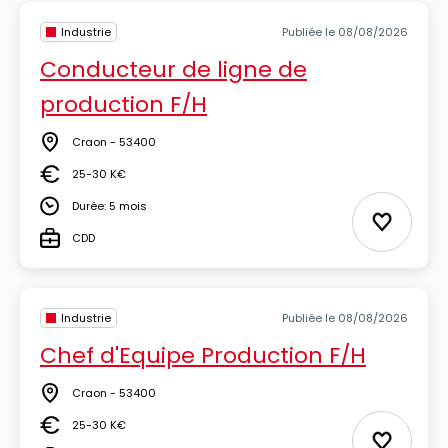
Industrie
Publiée le 08/08/2026
Conducteur de ligne de
production F/H
Craon - 53400
Lieu
25-30 K€
Salaire
Durée: 5 mois
Durée
Ajouter 
CDD
Type
Industrie
Publiée le 08/08/2026
Chef d'Equipe Production F/H
Craon - 53400
Lieu
25-30 K€
Salaire