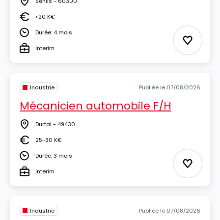
Senlis - 60300
Lieu
<20 K€
Salaire
Durée: 4 mois
Durée
Ajouter 
Interim
Type
Industrie
Publiée le 07/08/2026
Mécanicien automobile F/H
Durtal - 49430
Lieu
25-30 K€
Salaire
Durée: 3 mois
Durée
Ajouter 
Interim
Type
Industrie
Publiée le 07/08/2026