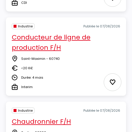
Ajouter 
CDI
Type
Industrie
Publiée le 07/08/2026
Conducteur de ligne de
production F/H
Saint-Maximin - 60740
Lieu
<20 K€
Salaire
Durée: 4 mois
Durée
Ajouter 
Interim
Type
Industrie
Publiée le 07/08/2026
Chaudronnier F/H