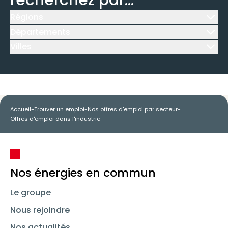
recherchez par...
Régions
Icône d'illustration
Départements
Icône d'illustration
Villes
Icône d'illustration
Accueil
-
Trouver un emploi
-
Nos offres d'emploi par secteur
-
Offres d'emploi dans l'industrie
Nos énergies en commun
Le groupe
Nous rejoindre
Nos actualités