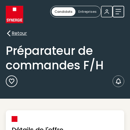
Candidats
Entreprises
Ouvri
Retour
Retour
Préparateur de
commandes F/H
Ajouter aux Favoris
Créer
Détails de l'offre