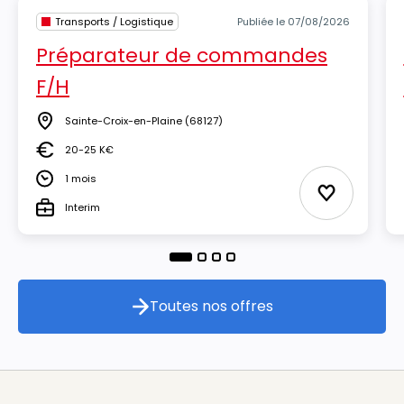
Transports / Logistique
Publiée le 07/08/2026
Préparateur de commandes
F/H
Sainte-Croix-en-Plaine
(68127)
Lieu
20-25 K€
Salaire
1 mois
Durée
Ajouter aux
Interim
Type
Toutes nos offres
Toutes nos offres