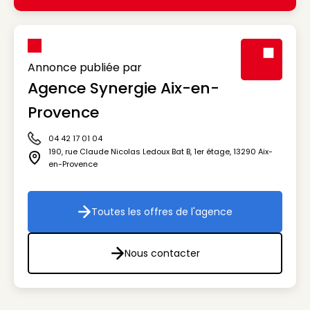
Annonce publiée par
Agence Synergie Aix-en-
Visuel génér
Provence
04 42 17 01 04
Icône téléphone
190, rue Claude Nicolas Ledoux Bat B, 1er étage
,
13290
Aix-
Icône adresse
en-Provence
Toutes les offres de l'agence
Toutes les offres de l'agenc
Nous contacter
Nous contacter