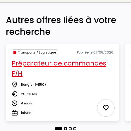
Autres offres liées à votre
recherche
Transports / Logistique
Publiée le 07/08/2026
Préparateur de commandes
F/H
Rungis
(94150)
Lieu
20-25 K€
Salaire
4 mois
Durée
Ajouter aux
Interim
Type