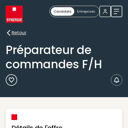
Candidats
Entreprises
Ouvri
Retour
Retour
Préparateur de
commandes F/H
Ajouter aux Favoris
Créer
Détails de l'offre