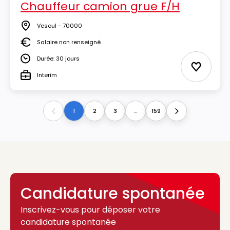
Chauffeur camion grue F/H
Vesoul - 70000
Lieu
Salaire non renseigné
Salaire
Durée: 30 jours
Durée
Ajouter 
Interim
Type
1
2
3
...
159
Previous
Next
Candidature spontanée
Inscrivez-vous pour déposer votre
candidature spontanée