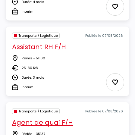
Durée: 4 mois
Durée
Ajouter 
Interim
Type
Transports / Logistique
Publiée le 07/08/2026
Assistant RH F/H
Reims - 51100
Lieu
25-30 K€
Salaire
Durée: 3 mois
Durée
Ajouter 
Interim
Type
Transports / Logistique
Publiée le 07/08/2026
Agent de quai F/H
Bédée - 35137