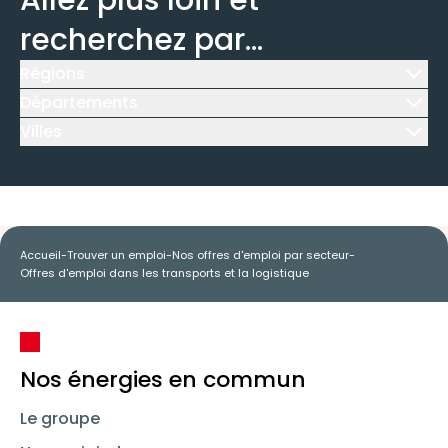
Allez plus loin et
recherchez par...
Régions
Icône d'illustration
Départements
Icône d'illustration
Villes
Icône d'illustration
Accueil
-
Trouver un emploi
-
Nos offres d'emploi par secteur
-
Offres d'emploi dans les transports et la logistique
Nos énergies en commun
Le groupe