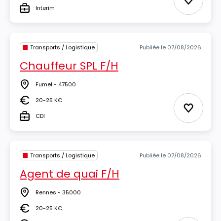
Ajouter 
Interim
Type
Transports / Logistique
Publiée le 07/08/2026
Chauffeur SPL F/H
Fumel - 47500
Lieu
20-25 K€
Salaire
Ajouter 
CDI
Type
Transports / Logistique
Publiée le 07/08/2026
Agent de quai F/H
Rennes - 35000
Lieu
20-25 K€
Salaire