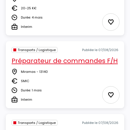
Lieu
20-25 K€
Salaire
Durée: 4 mois
Durée
Ajouter 
Interim
Type
Transports / Logistique
Publiée le 07/08/2026
Préparateur de commandes F/H
Miramas - 13140
Lieu
SMIC
Salaire
Durée: 1 mois
Durée
Ajouter 
Interim
Type
Transports / Logistique
Publiée le 07/08/2026