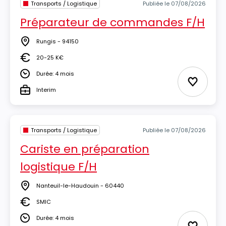
Transports / Logistique
Publiée le 07/08/2026
Préparateur de commandes F/H
Rungis - 94150
Lieu
20-25 K€
Salaire
Durée: 4 mois
Durée
Ajouter 
Interim
Type
Transports / Logistique
Publiée le 07/08/2026
Cariste en préparation
logistique F/H
Nanteuil-le-Haudouin - 60440
Lieu
SMIC
Salaire
Durée: 4 mois
Durée