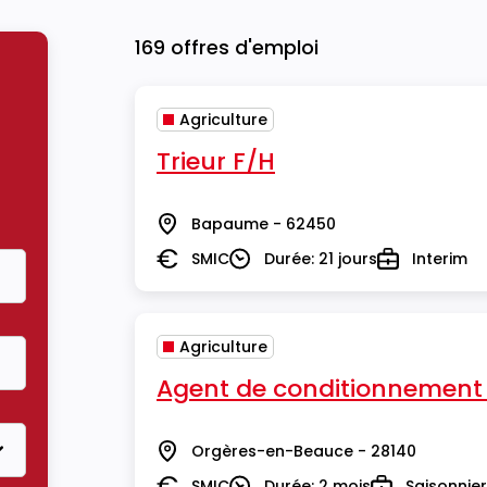
169 offres d'emploi
Agriculture
Trieur F/H
Bapaume - 62450
Lieu
SMIC
Durée: 21 jours
Interim
Salaire
Durée
Type
Agriculture
Agent de conditionnement
Orgères-en-Beauce - 28140
Lieu
SMIC
Durée: 2 mois
Saisonnier