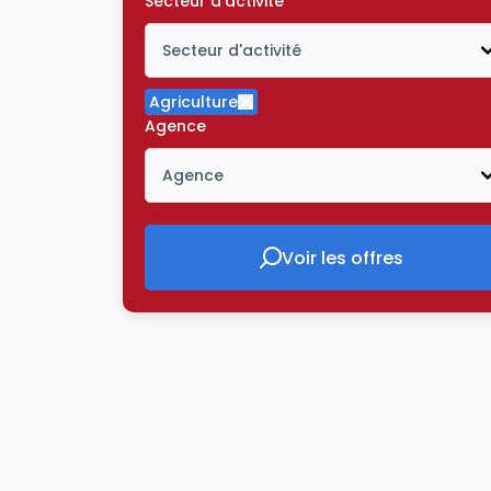
Secteur d'activité
Secteur d'activité
Icône ouvrir la liste déroulante
Agriculture
Supprimer le critère Agricultur
Agence
Agence
Icône ouvrir la liste déroulante
Voir les offres
Voir les offres