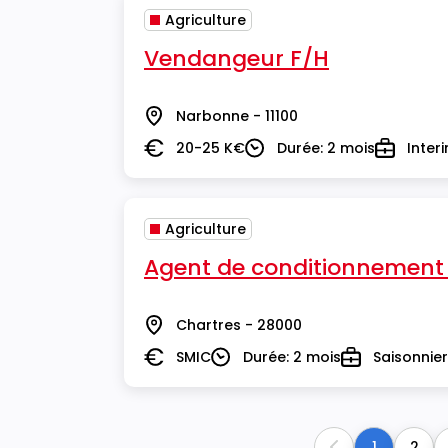
Agriculture
Vendangeur F/H
Narbonne - 11100
Lieu
20-25 K€
Durée: 2 mois
Inter
Salaire
Durée
Type
Agriculture
Agent de conditionnement
Chartres - 28000
Lieu
SMIC
Durée: 2 mois
Saisonnier
Salaire
Durée
Type
1
2