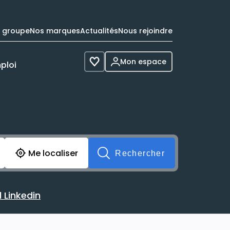
e groupe
Nos marques
Actualités
Nous rejoindre
Mon espace
ploi
Voir les favoris
cherche avant soumission du formulaire. Vous pouvez de 
Me localiser
Rechercher
 Linkedin
 avec votre profil Linkedin