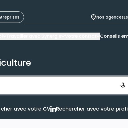
ntreprises
Nos agences
L
oi
Travailler avec Synergie
Votre contrat
Conseils em
iculture
ement. Vous aurez 10 secondes pour enregistrer votre re
cher avec votre CV
Rechercher avec votre profil
Rechercher avec votre CV
Rechercher