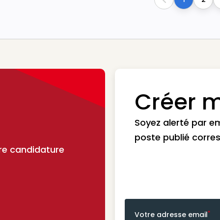
Previous
Créer m
Soyez alerté par e
poste publié corre
re candidature
*
Votre adresse email