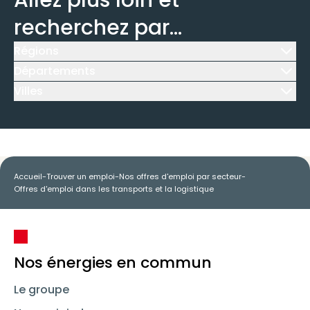
Allez plus loin et
recherchez par...
Régions
Icône d'illustration
Départements
Icône d'illustration
Villes
Icône d'illustration
Accueil
-
Trouver un emploi
-
Nos offres d'emploi par secteur
-
Offres d'emploi dans les transports et la logistique
Nos énergies en commun
Le groupe