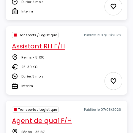
Durée: 4 mois
Durée
Ajouter 
Interim
Type
Transports / Logistique
Publiée le 07/08/2026
Assistant RH F/H
Reims - 51100
Lieu
25-30 K€
Salaire
Durée: 3 mois
Durée
Ajouter 
Interim
Type
Transports / Logistique
Publiée le 07/08/2026
Agent de quai F/H
Bédée - 35137