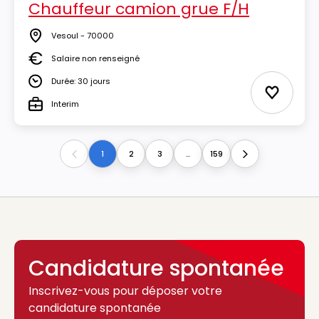
Chauffeur camion grue F/H
Vesoul - 70000
Lieu
Salaire non renseigné
Salaire
Durée: 30 jours
Durée
Ajouter 
Interim
Type
1
2
3
...
159
Previous
Next
Candidature spontanée
Inscrivez-vous pour déposer votre
candidature spontanée