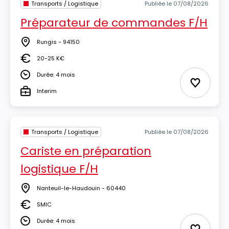
Transports / Logistique
Publiée le 07/08/2026
Préparateur de commandes F/H
Rungis - 94150
Lieu
20-25 K€
Salaire
Durée: 4 mois
Durée
Ajouter 
Interim
Type
Transports / Logistique
Publiée le 07/08/2026
Cariste en préparation
logistique F/H
Nanteuil-le-Haudouin - 60440
Lieu
SMIC
Salaire
Durée: 4 mois
Durée