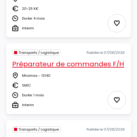
Lieu
20-25 K€
Salaire
Durée: 4 mois
Durée
Ajouter 
Interim
Type
Transports / Logistique
Publiée le 07/08/2026
Préparateur de commandes F/H
Miramas - 13140
Lieu
SMIC
Salaire
Durée: 1 mois
Durée
Ajouter 
Interim
Type
Transports / Logistique
Publiée le 07/08/2026