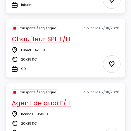
Ajouter 
Interim
Type
Transports / Logistique
Publiée le 07/08/2026
Chauffeur SPL F/H
Fumel - 47500
Lieu
20-25 K€
Salaire
Ajouter 
CDI
Type
Transports / Logistique
Publiée le 07/08/2026
Agent de quai F/H
Rennes - 35000
Lieu
20-25 K€
Salaire