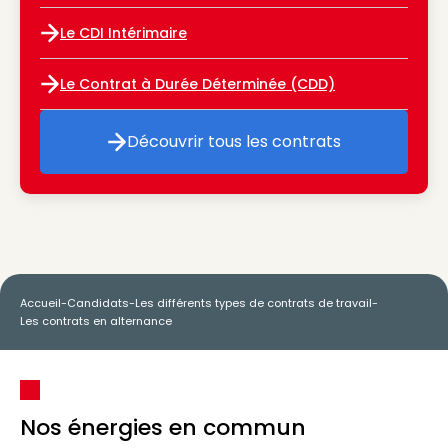
Le CDI Intérimaire
Le CDI Intérimaire
Le Contrat à Durée Déterminée (CDD)
Le Contrat à Durée Déterminée (CD
Découvrir tous les contrats
Découvrir tous les contrats
Accueil
-
Candidats
-
Les différents types de contrats de travail
-
Les contrats en alternance
Nos énergies en commun