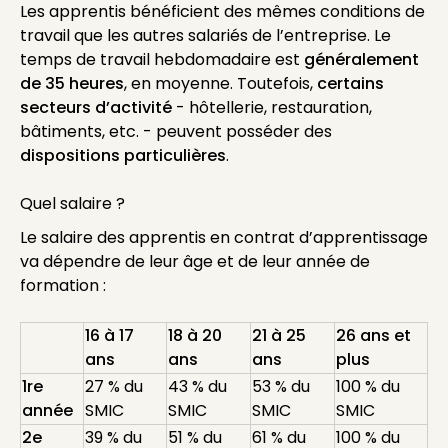
Les apprentis bénéficient des mêmes conditions de
travail que les autres salariés de l’entreprise. Le
temps de travail hebdomadaire est
généralement
de 35 heures
, en moyenne. Toutefois,
certains
secteurs d’activité
- hôtellerie, restauration,
bâtiments, etc. - peuvent posséder des
dispositions particulières
.
Quel salaire ?
Le salaire des apprentis en contrat d’apprentissage
va dépendre de leur âge et de leur année de
formation :
16 à 17
18 à 20
21 à 25
26 ans et
ans
ans
ans
plus
1re
27 % du
43 % du
53 % du
100 % du
année
SMIC
SMIC
SMIC
SMIC
2e
39 % du
51 % du
61 % du
100 % du