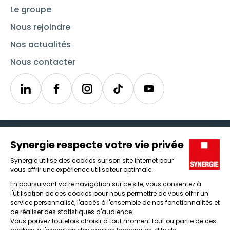
Le groupe
Nous rejoindre
Nos actualités
Nous contacter
Linkedin
Synergie
Instagram
TikTok
Youtube
Trouver un emploi
Icône d'illustration
Candidats
Icône d'illustration
Entreprises
Icône d'illustration
Nos agences
Icône d'illustration
Conditions générales d'utilisation et mentions légales
Protection des données