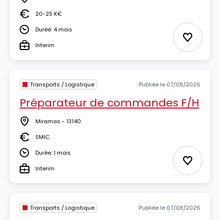
Lieu
20-25 K€
Salaire
Durée: 4 mois
Durée
Ajouter 
Interim
Type
Transports / Logistique
Publiée le 07/08/2026
Préparateur de commandes F/H
Miramas - 13140
Lieu
SMIC
Salaire
Durée: 1 mois
Durée
Ajouter 
Interim
Type
Transports / Logistique
Publiée le 07/08/2026