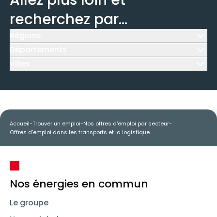
Allez plus loin et
recherchez par...
Régions
Icône d'illustration
Départements
Icône d'illustration
Villes
Icône d'illustration
Accueil
-
Trouver un emploi
-
Nos offres d'emploi par secteur
-
Offres d'emploi dans les transports et la logistique
Nos énergies en commun
Le groupe