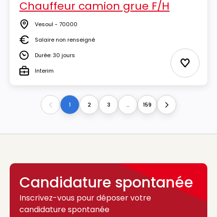
Chauffeur camion grue F/H
Vesoul - 70000
Lieu
Salaire non renseigné
Salaire
Durée: 30 jours
Durée
Ajouter 
Interim
Type
1
2
3
...
159
Previous
Next
Candidature spontanée
Inscrivez-vous pour déposer votre
candidature spontanée