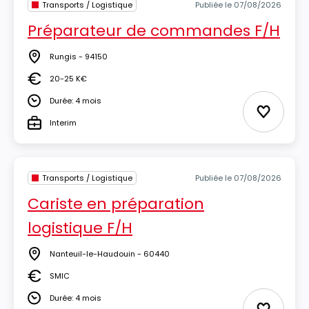
Transports / Logistique
Publiée le 07/08/2026
Préparateur de commandes F/H
Rungis - 94150
Lieu
20-25 K€
Salaire
Durée: 4 mois
Durée
Ajouter 
Interim
Type
Transports / Logistique
Publiée le 07/08/2026
Cariste en préparation
logistique F/H
Nanteuil-le-Haudouin - 60440
Lieu
SMIC
Salaire
Durée: 4 mois
Durée