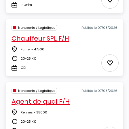
Ajouter 
Interim
Type
Transports / Logistique
Publiée le 07/08/2026
Chauffeur SPL F/H
Fumel - 47500
Lieu
20-25 K€
Salaire
Ajouter 
CDI
Type
Transports / Logistique
Publiée le 07/08/2026
Agent de quai F/H
Rennes - 35000
Lieu
20-25 K€
Salaire