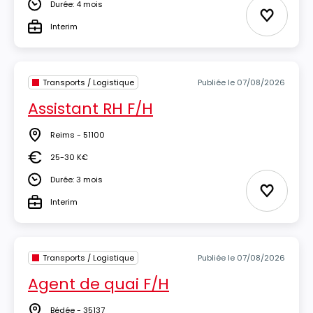
Durée: 4 mois
Durée
Ajouter 
Interim
Type
Transports / Logistique
Publiée le 07/08/2026
Assistant RH F/H
Reims - 51100
Lieu
25-30 K€
Salaire
Durée: 3 mois
Durée
Ajouter 
Interim
Type
Transports / Logistique
Publiée le 07/08/2026
Agent de quai F/H
Bédée - 35137