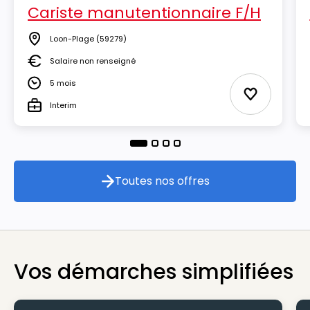
Cariste manutentionnaire F/H
Loon-Plage
(59279)
Lieu
Salaire non renseigné
Salaire
5 mois
Durée
Ajouter aux
Interim
Type
Toutes nos offres
Toutes nos offres
Vos démarches simplifiées