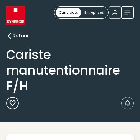
Candidats
Entreprises
Ouvri
Retour
Retour
Cariste
manutentionnaire
F/H
Ajouter aux Favoris
Créer