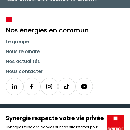
Nos énergies en commun
Le groupe
Nous rejoindre
Nos actualités
Nous contacter
Linkedin
Synergie
Instagram
TikTok
Youtube
Trouver un emploi
Icône d'illustration
Candidats
Icône d'illustration