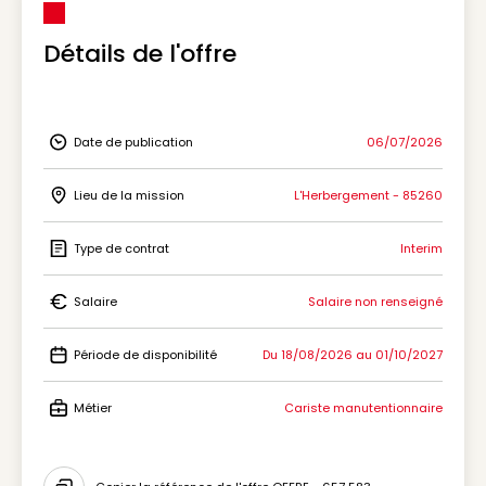
Détails de l'offre
Date de publication
06/07/2026
Icon Date de publication
Lieu de la mission
L'Herbergement - 85260
Icon Lieu de la mission
Type de contrat
Interim
Icon Type de contrat
Salaire
Salaire non renseigné
Icon Salaire
Période de disponibilité
Du 18/08/2026 au 01/10/2027
Icon Période de disponibilité
Métier
Cariste manutentionnaire
Icon Métier