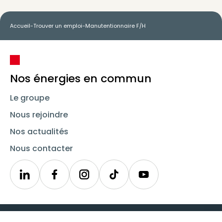
Accueil
-
Trouver un emploi
-
Manutentionnaire F/H
Nos énergies en commun
Le groupe
Nous rejoindre
Nos actualités
Nous contacter
Linkedin
Synergie
Instagram
TikTok
Youtube
Trouver un emploi