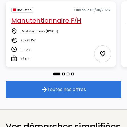
Industrie
Publiée le 05/08/2026
Manutentionnaire F/H
Castelsarrasin
(82100)
Lieu
20-25 K€
Salaire
1 mois
Durée
Ajouter aux
Interim
Type
Toutes nos offres
Toutes nos offres
Vos démarches simplifiées